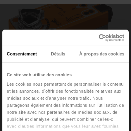
Consentement
Détails
À propos des cookies
Ce site web utilise des cookies.
Les cookies nous permettent de personnaliser le contenu
et les annonces, d'offrir des fonctionnalités relatives aux
SF24A-MP
médias sociaux et d'analyser notre trafic. Nous
partageons également des informations sur l'utilisation de
notre site avec nos partenaires de médias sociaux, de
Servomoteur rotatif avec fonction de sécurité, 20 Nm,
publicité et d'analyse, qui peuvent combiner celles-ci
AC/DC 24 V, MP-Bus, 2...10 V, 150 s (70...220 s), IP54
avec d'autres informations que vous leur avez fournies