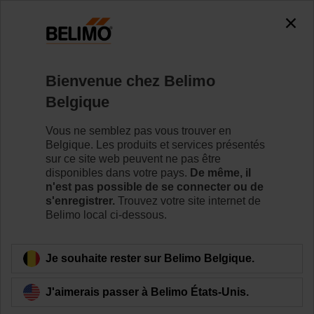
0
0
Accueil
Servomoteurs de registre
Servomoteurs avec fon
Bienvenue chez Belimo
SF24A-MP
Belgique
Vous ne semblez pas vous trouver en
Belgique. Les produits et services présentés
Pour en savoir plus
sur ce site web peuvent ne pas être
disponibles dans votre pays.
De même, il
n'est pas possible de se connecter ou de
s'enregistrer.
Trouvez votre site internet de
Belimo local ci-dessous.
Retour a la catégorie de produits
Je souhaite rester sur Belimo Belgique.
J'aimerais passer à Belimo États-Unis.