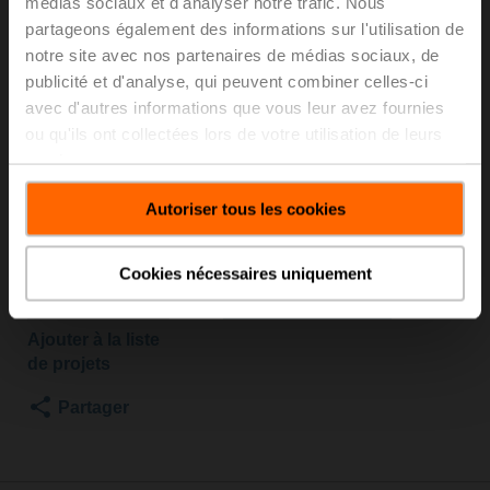
médias sociaux et d'analyser notre trafic. Nous
B3/SRC24A-SR
partageons également des informations sur l'utilisation de
notre site avec nos partenaires de médias sociaux, de
publicité et d'analyse, qui peuvent combiner celles-ci
Vanne de régulation à boisseau sphérique, 3 voies,
avec d'autres informations que vous leur avez fournies
DN 50, Brides, PN 6, ps 600 kPa, Kvs 25 m³/h,
ou qu'ils ont collectées lors de votre utilisation de leurs
Température du fluide -10...100°C [14...212°F]
services.
Servomoteur rotatif, 20 Nm, AC/DC 24 V, 2...10 V, 35 s,
IP54
Autoriser tous les cookies
Le servomoteur est livré séparément
Liste de prix
€ 1,109,00
Cookies nécessaires uniquement
Ajouter au
panier
Ajouter à la liste
de projets
Partager