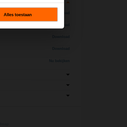
Download
Alles toestaan
Download
Download
Download
Nu bekijken
admap