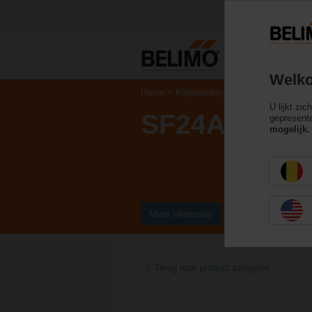
Welko
Home
Klepaandrijvingen
Aandrijvingen
U lijkt zi
SF24A
gepresente
mogelijk.
Meer informatie
Terug naar product categorie