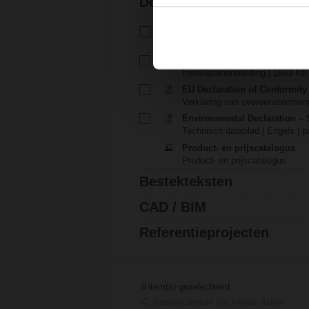
Documentatie
Technisch datablad – SF24A
Technisch datablad | Nederlands
Installatiehandleiding – NF..A(
Installatiehandleiding | 1663 KB 
EU Declaration of Conformity
Verklaring van overeenstemming
Environmental Declaration – 
Technisch datablad | Engels | p
Product- en prijscatalogus
Product- en prijscatalogus
Bestekteksten
CAD / BIM
Referentieprojecten
0
item(s) geselecteerd
Geselecteerde via e-mail delen