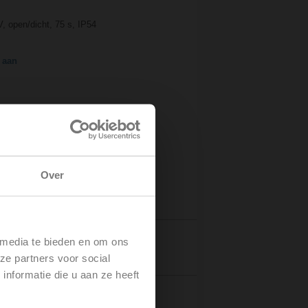
, open/dicht, 75 s, IP54
 aan
Over
 media te bieden en om ons
Details
ze partners voor social
nformatie die u aan ze heeft