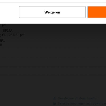
Weigeren
 | 1369 KB | pdf
-S2) / SF..A(-S2)
| pdf
 – SF24A
 EU | 28 KB | pdf
SF..
df
Geselecteerde downloaden
Selectie toevoegen aan downlo