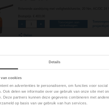
Roterende aandrijving met veiligheidsfunctie, 20 Nm, AC/DC 24 V
Brutoprijs
€ 403,00
Toevoegen
Toevoegen aan
winkelwagen
projectlijst
Delen
Details
 van cookies
ent en advertenties te personaliseren, om functies voor social
Toebehoren
. Ook delen we informatie over uw gebruik van onze site met on
e. Deze partners kunnen deze gegevens combineren met andere i
erzameld op basis van uw gebruik van hun services.