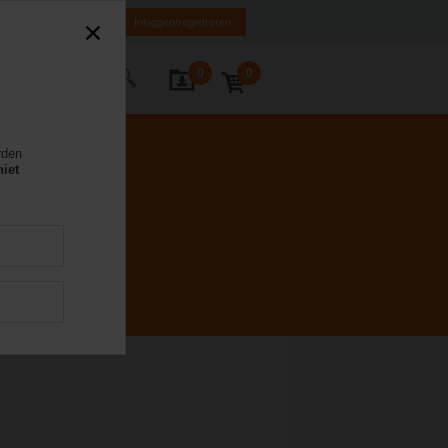
NL
FR
DE
EN
Inloggen/registreren
0
0
Contact
rden
niet