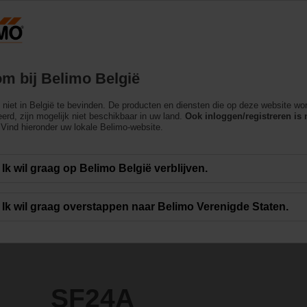
België
Producten
Ondersteuning
Over ons
m bij Belimo België
 met veiligheidsfunctie
ch niet in België te bevinden. De producten en diensten die op deze website wo
erd, zijn mogelijk niet beschikbaar in uw land.
Ook inloggen/registreren is 
Vind hieronder uw lokale Belimo-website.
Ik wil graag op Belimo België verblijven.
Ik wil graag overstappen naar Belimo Verenigde Staten.
SF24A