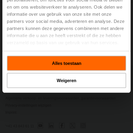
en om ons websiteverkeer te analyseren. Ook delen we
informatie over uw gebruik van onze site met onze
Klanteninformatie via REACH-verordening (EC) nr.
partners voor social media, adverteren en analyse. Deze
1907/2006 artikel 33 over SVHC (Zeer Zorgwekkende
partners kunnen deze gegevens combineren met andere
Stoffen)
informatie die u aan ze heeft verstrekt of die ze hebben
verzameld op basis van uw gebruik van hun services.
Belimo Customer REACH Letter
(pdf - 197 KB)
Alles toestaan
Contact
Weigeren
Privacy Policy
Veiligheidsinstructies
Algemene verkoop- en leveringsvoorwaarden, garantievoorwaarden
Privacy-instellingen wijzigen
Imprint
'+41 43 843 61 11