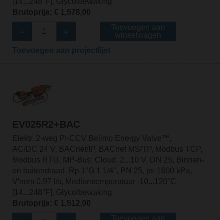
[14...248°F], Glycolbewaking
Brutoprijs: € 1,578,00
Toevoegen aan
winkelwagen
Toevoegen aan projectlijst
EV025R2+BAC
Elektr. 2-weg PI-CCV Belimo Energy Valve™,
AC/DC 24 V, BACnet/IP, BACnet MS/TP, Modbus TCP,
Modbus RTU, MP-Bus, Cloud, 2...10 V, DN 25, Binnen-
en buitendraad, Rp 1"G 1 1/4", PN 25, ps 1600 kPa,
V'nom 0.97 l/s, Mediumtemperatuur -10...120°C
[14...248°F], Glycolbewaking
Brutoprijs: € 1,512,00
Toevoegen aan