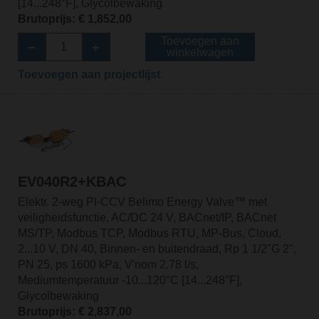
[14...248°F], Glycolbewaking
Brutoprijs: € 1,852,00
Toevoegen aan
winkelwagen
Toevoegen aan projectlijst
EV040R2+KBAC
Elektr. 2-weg PI-CCV Belimo Energy Valve™ met
veiligheidsfunctie, AC/DC 24 V, BACnet/IP, BACnet
MS/TP, Modbus TCP, Modbus RTU, MP-Bus, Cloud,
2...10 V, DN 40, Binnen- en buitendraad, Rp 1 1/2"G 2",
PN 25, ps 1600 kPa, V'nom 2.78 l/s,
Mediumtemperatuur -10...120°C [14...248°F],
Glycolbewaking
Brutoprijs: € 2,837,00