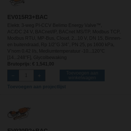
EV015R3+BAC
Elektr. 3-weg PI-CCV Belimo Energy Valve™,
AC/DC 24 V, BACnet/IP, BACnet MS/TP, Modbus TCP,
Modbus RTU, MP-Bus, Cloud, 2...10 V, DN 15, Binnen-
en buitendraad, Rp 1/2"G 3/4", PN 25, ps 1600 kPa,
V'nom 0.42 l/s, Mediumtemperatuur -10...120°C
[14...248°F], Glycolbewaking
Brutoprijs: € 1,541,00
Toevoegen aan
winkelwagen
Toevoegen aan projectlijst
EV020R2+BAC