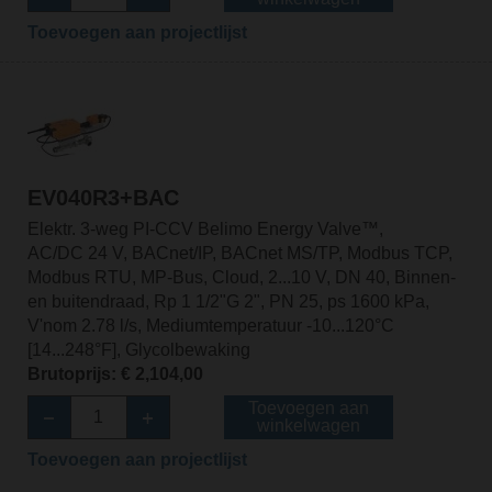
Toevoegen aan projectlijst
EV040R3+BAC
Elektr. 3-weg PI-CCV Belimo Energy Valve™,
AC/DC 24 V, BACnet/IP, BACnet MS/TP, Modbus TCP,
Modbus RTU, MP-Bus, Cloud, 2...10 V, DN 40, Binnen-
en buitendraad, Rp 1 1/2"G 2", PN 25, ps 1600 kPa,
V'nom 2.78 l/s, Mediumtemperatuur -10...120°C
[14...248°F], Glycolbewaking
Brutoprijs: € 2,104,00
Toevoegen aan
winkelwagen
Toevoegen aan projectlijst