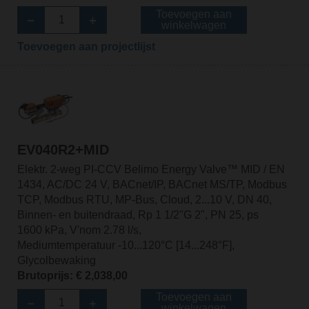
Toevoegen aan
winkelwagen
Toevoegen aan projectlijst
EV040R2+MID
Elektr. 2-weg PI-CCV Belimo Energy Valve™ MID / EN
1434, AC/DC 24 V, BACnet/IP, BACnet MS/TP, Modbus
TCP, Modbus RTU, MP-Bus, Cloud, 2...10 V, DN 40,
Binnen- en buitendraad, Rp 1 1/2"G 2", PN 25, ps
1600 kPa, V'nom 2.78 l/s,
Mediumtemperatuur -10...120°C [14...248°F],
Glycolbewaking
Brutoprijs: € 2,038,00
Toevoegen aan
winkelwagen