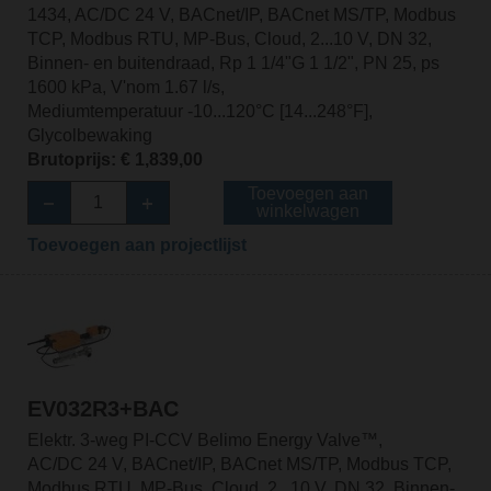
1434, AC/DC 24 V, BACnet/IP, BACnet MS/TP, Modbus
TCP, Modbus RTU, MP-Bus, Cloud, 2...10 V, DN 32,
Binnen- en buitendraad, Rp 1 1/4"G 1 1/2", PN 25, ps
1600 kPa, V'nom 1.67 l/s,
Mediumtemperatuur -10...120°C [14...248°F],
Glycolbewaking
Brutoprijs: € 1,839,00
Toevoegen aan
winkelwagen
Toevoegen aan projectlijst
EV032R3+BAC
Elektr. 3-weg PI-CCV Belimo Energy Valve™,
AC/DC 24 V, BACnet/IP, BACnet MS/TP, Modbus TCP,
Modbus RTU, MP-Bus, Cloud, 2...10 V, DN 32, Binnen-