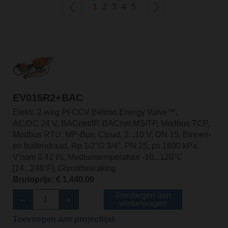
1
2
3
4
5
EV015R2+BAC
Elektr. 2-weg PI-CCV Belimo Energy Valve™,
AC/DC 24 V, BACnet/IP, BACnet MS/TP, Modbus TCP,
Modbus RTU, MP-Bus, Cloud, 2...10 V, DN 15, Binnen-
en buitendraad, Rp 1/2"G 3/4", PN 25, ps 1600 kPa,
V'nom 0.42 l/s, Mediumtemperatuur -10...120°C
[14...248°F], Glycolbewaking
Brutoprijs: € 1,440,00
Toevoegen aan
winkelwagen
Toevoegen aan projectlijst