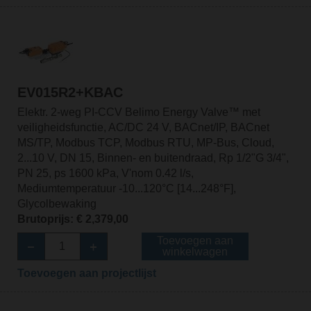
EV015R2+KBAC
Elektr. 2-weg PI-CCV Belimo Energy Valve™ met
veiligheidsfunctie, AC/DC 24 V, BACnet/IP, BACnet
MS/TP, Modbus TCP, Modbus RTU, MP-Bus, Cloud,
2...10 V, DN 15, Binnen- en buitendraad, Rp 1/2"G 3/4",
PN 25, ps 1600 kPa, V'nom 0.42 l/s,
Mediumtemperatuur -10...120°C [14...248°F],
Glycolbewaking
Brutoprijs: € 2,379,00
Toevoegen aan
winkelwagen
Toevoegen aan projectlijst