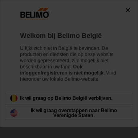
0
0
Home
Regelventielen
Welkom bij Belimo België
Drukonafhankelijke regelkleppen
De drukonafhankelijke kleptechnologie van Belimo
U lijkt zich niet in België te bevinden. De
optimaliseert de regeling van variabele
producten en diensten die op deze website
volumestroomsystemen en helpt bij het maximaliseren
worden gepresenteerd, zijn mogelijk niet
van energiebesparing.
beschikbaar in uw land.
Ook
inloggen/registreren is niet mogelijk.
Vind
hieronder uw lokale Belimo-website.
Meer informatie
Ik wil graag op Belimo België verblijven.
Filteren op
Ik wil graag overstappen naar Belimo
Verenigde Staten.
124
resultaten gevonden