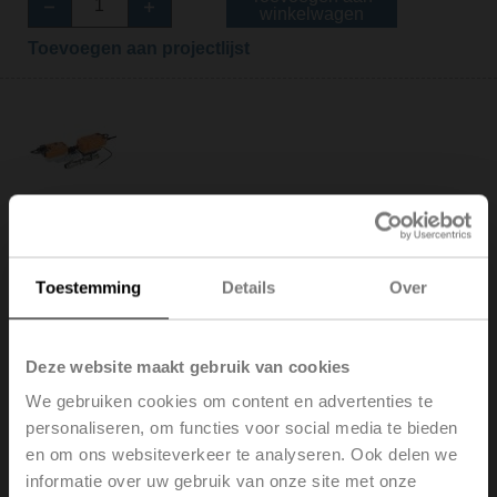
winkelwagen
Toevoegen aan projectlijst
EV025R2+KBAC
Elektr. 2-weg PI-CCV Belimo Energy Valve™ met
veiligheidsfunctie, AC/DC 24 V, BACnet/IP, BACnet
Toestemming
Details
Over
MS/TP, Modbus TCP, Modbus RTU, MP-Bus, Cloud,
2...10 V, DN 25, Binnen- en buitendraad, Rp 1"G 1 1/4",
PN 25, ps 1600 kPa, V'nom 0.97 l/s,
Deze website maakt gebruik van cookies
Mediumtemperatuur -10...120°C [14...248°F],
Glycolbewaking
We gebruiken cookies om content en advertenties te
Brutoprijs: € 2,450,00
personaliseren, om functies voor social media te bieden
Toevoegen aan
en om ons websiteverkeer te analyseren. Ook delen we
winkelwagen
informatie over uw gebruik van onze site met onze