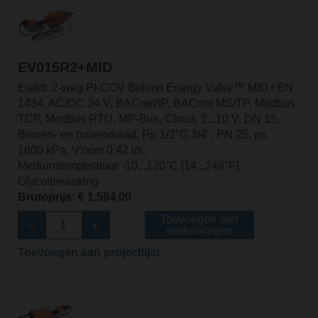
EV015R2+MID
Elektr. 2-weg PI-CCV Belimo Energy Valve™ MID / EN
1434, AC/DC 24 V, BACnet/IP, BACnet MS/TP, Modbus
TCP, Modbus RTU, MP-Bus, Cloud, 2...10 V, DN 15,
Binnen- en buitendraad, Rp 1/2"G 3/4", PN 25, ps
1600 kPa, V'nom 0.42 l/s,
Mediumtemperatuur -10...120°C [14...248°F],
Glycolbewaking
Brutoprijs: € 1,584,00
Toevoegen aan
winkelwagen
Toevoegen aan projectlijst