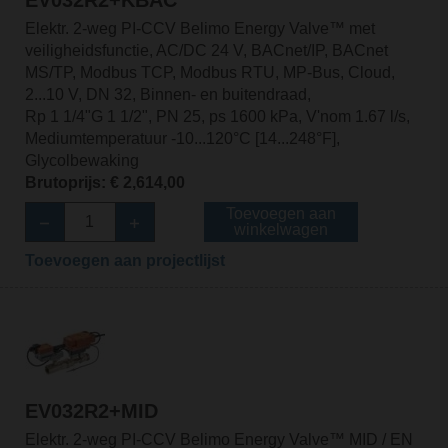
EV032R2+KBAC
Elektr. 2-weg PI-CCV Belimo Energy Valve™ met
veiligheidsfunctie, AC/DC 24 V, BACnet/IP, BACnet
MS/TP, Modbus TCP, Modbus RTU, MP-Bus, Cloud,
2...10 V, DN 32, Binnen- en buitendraad,
Rp 1 1/4"G 1 1/2", PN 25, ps 1600 kPa, V'nom 1.67 l/s,
Mediumtemperatuur -10...120°C [14...248°F],
Glycolbewaking
Brutoprijs: € 2,614,00
Toevoegen aan
winkelwagen
Toevoegen aan projectlijst
EV032R2+MID
Elektr. 2-weg PI-CCV Belimo Energy Valve™ MID / EN