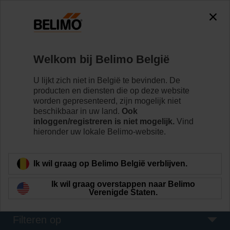
The exception is : javax.servlet.jsp.JspException: Problem
accessing the absolute URL
"https://www.belimo.com/be/nl_NL/~mgnlArea=outdated~".
java.io.IOException: Server returned HTTP response code: 500
for URL:
Welkom bij Belimo België
https://www.belimo.com/be/nl_NL/~mgnlArea=outdated~
U lijkt zich niet in België te bevinden. De
Home
Regelventielen
producten en diensten die op deze website
worden gepresenteerd, zijn mogelijk niet
Klepaandrijvingen
beschikbaar in uw land.
Ook
inloggen/registreren is niet mogelijk.
Vind
Belimo biedt een uitgebreid assortiment
hieronder uw lokale Belimo-website.
klepaandrijvingen – met of zonder veiligheidsfunctie –
met verschillende regelopties om te voldoen aan alle
behoeften van HVAC-toepassingen.
Ik wil graag op Belimo België verblijven.
Meer informatie
Ik wil graag overstappen naar Belimo
Verenigde Staten.
Filteren op