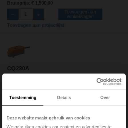
Brutoprijs: € 1,590,00
Toevoegen aan
winkelwagen
Toevoegen aan projectlijst
CQ230A
Roterende aandrijving (ZoneTight), 1 Nm,
AC 100...240 V, open/dicht, 3-punts, 75 s, IP40
Brutoprijs: € 127,00
Toestemming
Details
Over
Toevoegen aan
winkelwagen
Toevoegen aan projectlijst
Deze website maakt gebruik van cookies
We gebruiken cookies om content en advertenties te