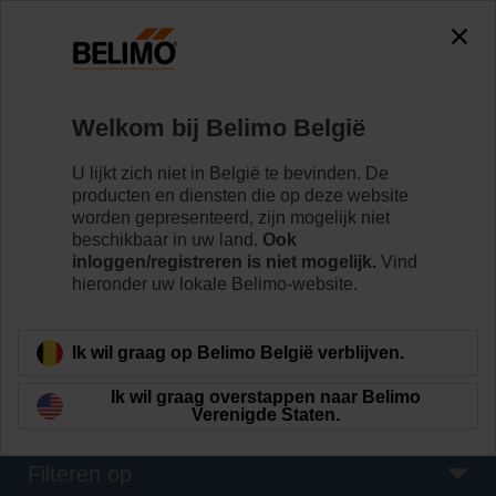
The exception is : javax.servlet.jsp.JspException: Problem
accessing the absolute URL
"https://www.belimo.com/be/nl_NL/~mgnlArea=outdated~".
java.io.IOException: Server returned HTTP response code: 500
for URL:
Welkom bij Belimo België
https://www.belimo.com/be/nl_NL/~mgnlArea=outdated~
U lijkt zich niet in België te bevinden. De
Home
Klepaandrijvingen
producten en diensten die op deze website
worden gepresenteerd, zijn mogelijk niet
Rookklepaandrijvingen
beschikbaar in uw land.
Ook
inloggen/registreren is niet mogelijk.
Vind
Krachtige technologie in een compact ontwerp en
hieronder uw lokale Belimo-website.
energie-efficiënte werking. Rookklepaandrijvingen van
Belimo zijn betrouwbaar en houden vlucht- en
reddingswegen vrij van rook.
Ik wil graag op Belimo België verblijven.
Meer informatie
Ik wil graag overstappen naar Belimo
Verenigde Staten.
Filteren op