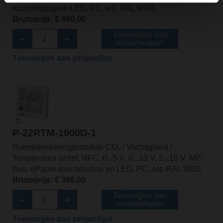
touchdisplay en LED, PC, wit, RAL 9003
Brutoprijs: € 460,00
Toevoegen aan
winkelwagen
Toevoegen aan projectlijst
P-22RTM-1900D-1
Ruimtebedieningsmodule CO₂ / Vochtigheid /
Temperatuur actief, NFC, 0...5 V, 0...10 V, 2...10 V, MP-
Bus, ePaper-touchdisplay en LED, PC, wit, RAL 9003
Brutoprijs: € 366,00
Toevoegen aan
winkelwagen
Toevoegen aan projectlijst