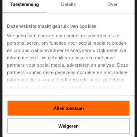
Toestemming
Details
Over
P-22RTH-1U00D-2
Ruimtebedieningsmodule Vochtigheid / Temperatuur
Deze website maakt gebruik van cookies
actief, NFC, Modbus, BACnet, ePaper-touchdisplay, PC,
We gebruiken cookies om content en advertenties te
wit, RAL 9003
personaliseren, om functies voor social media te bieden
Brutoprijs: € 363,00
en om ons websiteverkeer te analyseren. Ook delen we
Toevoegen aan
informatie over uw gebruik van onze site met onze
winkelwagen
partners voor social media, adverteren en analyse. Deze
Toevoegen aan projectlijst
partners kunnen deze gegevens combineren met andere
informatie die u aan ze heeft verstrekt of die ze hebben
verzameld op basis van uw gebruik van hun services.
Alles toestaan
P-22RTM-1800D-1
Ruimtesensor / Ruimtebedieningsmodule CO₂ /
Weigeren
Luchtvochtigheid / Temperatuur actief, NFC, 0...5 V,
0...10 V, 2...10 V, 4...20 mA, MP-Bus, ePaper-