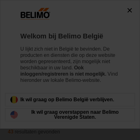
0
0
Home
Sensoren/Meters
Welkom bij Belimo België
Ruimtemodules
Ruimtesensoren en ruimtebedieningsmodules van
U lijkt zich niet in België te bevinden. De
Belimo bieden de architect een esthetisch en tijdloos
producten en diensten die op deze website
design, de installateur een snelle montage, de
worden gepresenteerd, zijn mogelijk niet
systeemintegrator een eenvoudige inbedrijfstelling en
beschikbaar in uw land.
Ook
inloggen/registreren is niet mogelijk.
Vind
de eindklant een comfortabel binnenklimaat.
hieronder uw lokale Belimo-website.
Meer informatie
Ik wil graag op Belimo België verblijven.
Ik wil graag overstappen naar Belimo
Filteren op
Verenigde Staten.
43
resultaten gevonden