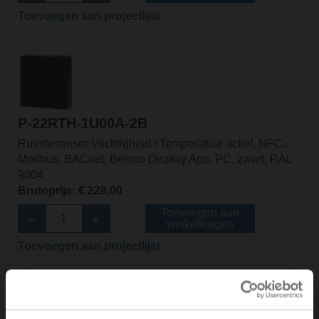
Toevoegen aan projectlijst
P-22RTH-1U00A-2B
Ruimtesensor Vochtigheid / Temperatuur actief, NFC,
Modbus, BACnet, Belimo Display App, PC, zwart, RAL
9004
Brutoprijs: € 228,00
Toevoegen aan
winkelwagen
Toevoegen aan projectlijst