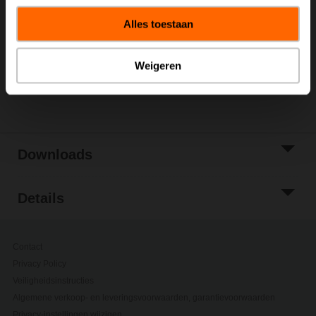
Toevoegen aan
winkelwagen
Alles toestaan
Toevoegen aan
projectlijst
Weigeren
Delen
Downloads
Details
Contact
Privacy Policy
Veiligheidsinstructies
Algemene verkoop- en leveringsvoorwaarden, garantievoorwaarden
Privacy-instellingen wijzigen