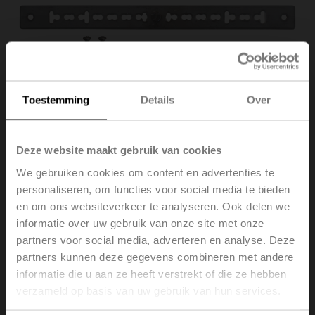
Toestemming
Details
Over
Deze website maakt gebruik van cookies
We gebruiken cookies om content en advertenties te
personaliseren, om functies voor social media te bieden
Z-ARS230
en om ons websiteverkeer te analyseren. Ook delen we
informatie over uw gebruik van onze site met onze
partners voor social media, adverteren en analyse. Deze
Verdraaibeveiliging, 230 mm, voor LM..A / NM..A / SM..A
partners kunnen deze gegevens combineren met andere
/ GM..A / EF..A / GK..A
informatie die u aan ze heeft verstrekt of die ze hebben
Multiverpakking 20 stuks
verzameld op basis van uw gebruik van hun services.
Brutoprijs
€ 74,00