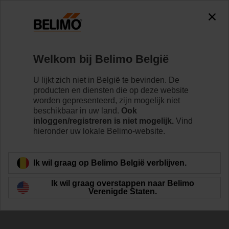
0
0
Home
Klepaandrijvingen
Toebehoren
Welkom bij Belimo België
Z-ARS230
U lijkt zich niet in België te bevinden. De
producten en diensten die op deze website
worden gepresenteerd, zijn mogelijk niet
beschikbaar in uw land.
Ook
inloggen/registreren is niet mogelijk.
Vind
hieronder uw lokale Belimo-website.
Terug naar product categorie
Ik wil graag op Belimo België verblijven.
Ik wil graag overstappen naar Belimo
Verenigde Staten.