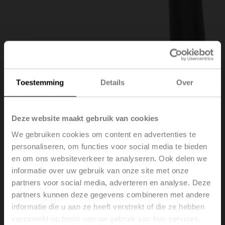
Toestemming
Details
Over
Deze website maakt gebruik van cookies
We gebruiken cookies om content en advertenties te
personaliseren, om functies voor social media te bieden
en om ons websiteverkeer te analyseren. Ook delen we
informatie over uw gebruik van onze site met onze
partners voor social media, adverteren en analyse. Deze
ZKN1-B
partners kunnen deze gegevens combineren met andere
informatie die u aan ze heeft verstrekt of die ze hebben
verzameld op basis van uw gebruik van hun services.
Handslinger, 40 mm, voor BFL, BFN, BFA, BEN, BEE