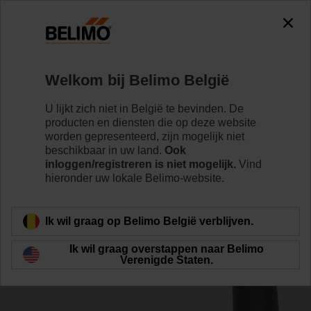
The exception is : javax.servlet.jsp.JspException: Problem
accessing the absolute URL
"https://www.belimo.com/be/nl_NL/~mgnlArea=outdated~".
java.io.IOException: Server returned HTTP response code: 500
for URL:
Welkom bij Belimo België
https://www.belimo.com/be/nl_NL/~mgnlArea=outdated~
U lijkt zich niet in België te bevinden. De
Home
Klepaandrijvingen
Toebehoren
producten en diensten die op deze website
worden gepresenteerd, zijn mogelijk niet
ZKN1-B
beschikbaar in uw land.
Ook
inloggen/registreren is niet mogelijk.
Vind
hieronder uw lokale Belimo-website.
Ik wil graag op Belimo België verblijven.
Terug naar product categorie
Ik wil graag overstappen naar Belimo
Verenigde Staten.