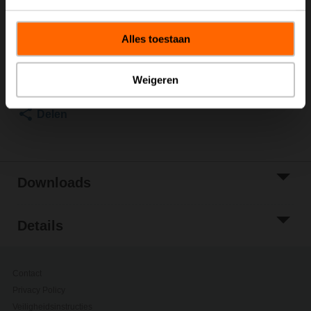
Brutoprijs
€ 6,60
Toevoegen aan
Alles toestaan
winkelwagen
Toevoegen aan
Weigeren
projectlijst
Delen
Downloads
Details
Contact
Privacy Policy
Veiligheidsinstructies