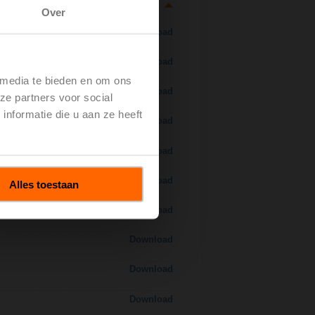
Over
Download
Download
 media te bieden en om ons
Download
ze partners voor social
nformatie die u aan ze heeft
Download
 H7..S / H7..X..S..
Download
Download
Alles toestaan
Download
Download
Download
Download