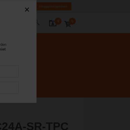
NL
FR
DE
EN
Inloggen/registreren
0
0
Contact
rden
niet
C24A-SR-TPC