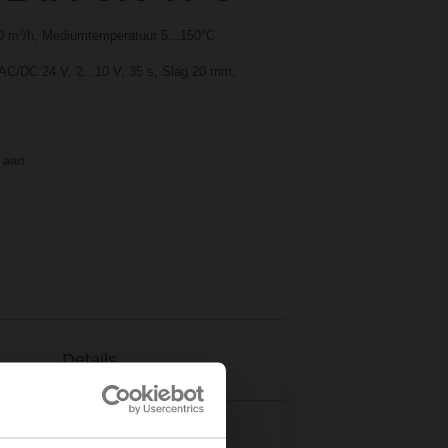
10 m³/h, Mediumtemperatuur 5...150°C
 AC/DC 24 V, 2...10 V, 35 s, Slag 20 mm,
 aan
Details