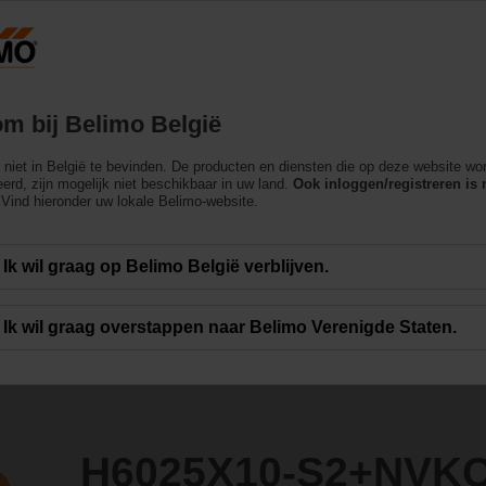
België
Producten
Ondersteuning
Over ons
m bij Belimo België
ch niet in België te bevinden. De producten en diensten die op deze website wo
2+NVKC24A-SR-TPC
erd, zijn mogelijk niet beschikbaar in uw land.
Ook inloggen/registreren is 
Vind hieronder uw lokale Belimo-website.
Ik wil graag op Belimo België verblijven.
Ik wil graag overstappen naar Belimo Verenigde Staten.
H6025X10-S2+NVK