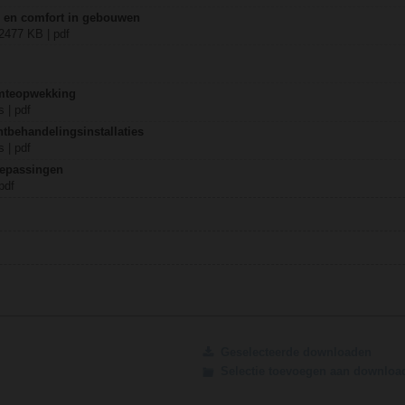
ie en comfort in gebouwen
 2477 KB | pdf
mteopwekking
 | pdf
tbehandelingsinstallaties
 | pdf
oepassingen
pdf
Geselecteerde downloaden
Selectie toevoegen aan downlo