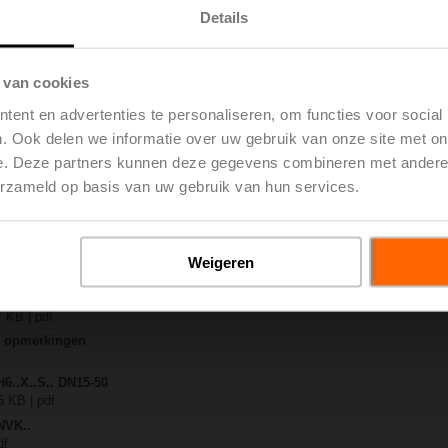
Details
S2
 | 1728 KB | pdf
 van cookies
4A-SR-TPC
 | 2326 KB | pdf
ent en advertenties te personaliseren, om functies voor social
..-S(P)2
. Ook delen we informatie over uw gebruik van onze site met on
 pdf
e. Deze partners kunnen deze gegevens combineren met andere i
A.. / NVK..A.. / SVK..A..
erzameld op basis van uw gebruik van hun services.
H4..B / H5..B / H6..N / H6..R / H6..S / H6..SP / H6..X..-S2 / H7..N / H7..R /
 EU | 97 KB | pdf
ty – NVKC24A-SR-TPC
Weigeren
 EU | 29 KB | pdf
-weg regelafsluiters
7 KB | pdf
ne opmerkingen
H6..X..S.. DN15-50
6 KB | pdf
NVK..
df