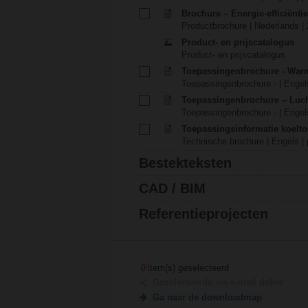
Brochure – Energie-efficiënt
Productbrochure | Nederlands |
Product- en prijscatalogus
Product- en prijscatalogus
Toepassingenbrochure - War
Toepassingenbrochure - | Engels
Toepassingenbrochure – Luch
Toepassingenbrochure - | Engels
Toepassingsinformatie koelt
Technische brochure | Engels | 
Bestekteksten
CAD / BIM
Referentieprojecten
0
item(s) geselecteerd
Geselecteerde via e-mail delen
Ga naar de downloadmap