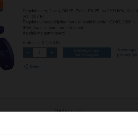
Regelafsluiter, 2-weg, DN 25, Flens, PN 25, ps 2500 kPa, Kvs 
[41...302°F]
Regelafsluiteraandrijving met veiligheidsfunctie NC/NO, 1000 N,
IP54, Aansluitklemmen met kabel
Aandrijving gemonteerd
Brutoprijs
€ 1,840,00
Toevoegen
Toevoegen aan
winkelwagen
projectlijst
Delen
Toebehoren