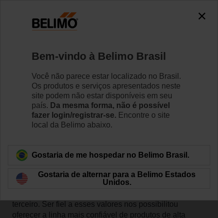
Bem-vindo à Belimo Brasil
Você não parece estar localizado no Brasil.
Os produtos e serviços apresentados neste
Início
site podem não estar disponíveis em seu
país.
Da mesma forma, não é possível
fazer login/registrar-se.
Encontre o site
Guia de Produtos e Lista de
local da Belimo abaixo.
Preços (PGPL)
Gostaria de me hospedar no Belimo Brasil.
Gostaria de alternar para a Belimo Estados
Unidos.
A Belimo é orientada pelos princípios de qualidade em
primeiro lugar, pontualidade em segundo e custo em
terceiro. Ser fiel a esses valores nos possibilitou
oferecer a linha mais confiável de produtos de alta