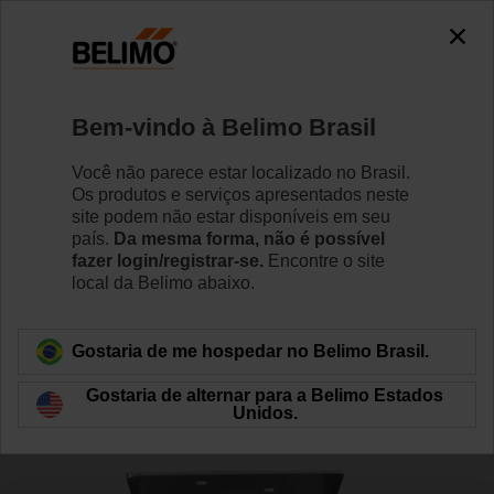
0
0
Início
Válvulas de Controle
Acessórios
Bem-vindo à Belimo Brasil
ZR-005
Você não parece estar localizado no Brasil.
Os produtos e serviços apresentados neste
site podem não estar disponíveis em seu
país.
Da mesma forma, não é possível
Saiba Mais
fazer login/registrar-se.
Encontre o site
local da Belimo abaixo.
Voltar para categoria de produto
Gostaria de me hospedar no Belimo Brasil.
Gostaria de alternar para a Belimo Estados
Unidos.