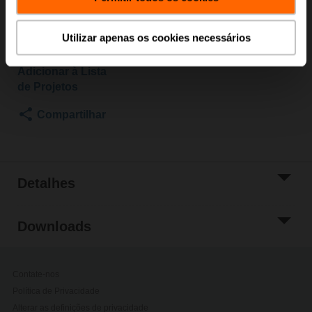
Entre em contato com seu representante de vendas
local para fazer o pedido.
Utilizar apenas os cookies necessários
Adicionar ao
Carrinho
Adicionar à Lista
de Projetos
Compartilhar
Detalhes
Downloads
Contate-nos
Política de Privacidade
Alterar as definições de privacidade