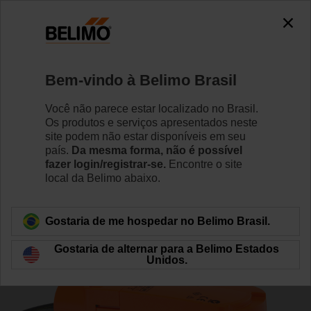
0
0
Início
Válvulas de Controle
Válvulas de controle indep
Bem-vindo à Belimo Brasil
Z2050QPT-F+CQB24-3
Você não parece estar localizado no Brasil.
Os produtos e serviços apresentados neste
site podem não estar disponíveis em seu
país.
Da mesma forma, não é possível
Saiba Mais
fazer login/registrar-se.
Encontre o site
local da Belimo abaixo.
Voltar para categoria de produto
Gostaria de me hospedar no Belimo Brasil.
Gostaria de alternar para a Belimo Estados
Unidos.