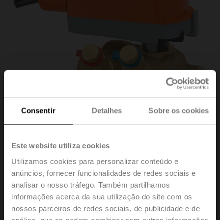
Consentir
Detalhes
Sobre os cookies
Este website utiliza cookies
Z2050QPT-F+CQB24-
Utilizamos cookies para personalizar conteúdo e
anúncios, fornecer funcionalidades de redes sociais e
analisar o nosso tráfego. Também partilhamos
3
informações acerca da sua utilização do site com os
nossos parceiros de redes sociais, de publicidade e de
ZoneTight ™ (PIQCV), Diâmetro nominal 1/2" [15], 2
análise, que as podem combinar com outras informações