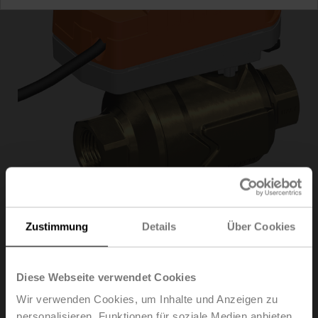
Zustimmung
Details
Über Cookies
C215QP-B/CQK24A-
MPL/Z
Diese Webseite verwendet Cookies
Wir verwenden Cookies, um Inhalte und Anzeigen zu
PI Zonenventil (PIQCV), 2-Weg, DN 15, Innengewinde,
personalisieren, Funktionen für soziale Medien anbieten