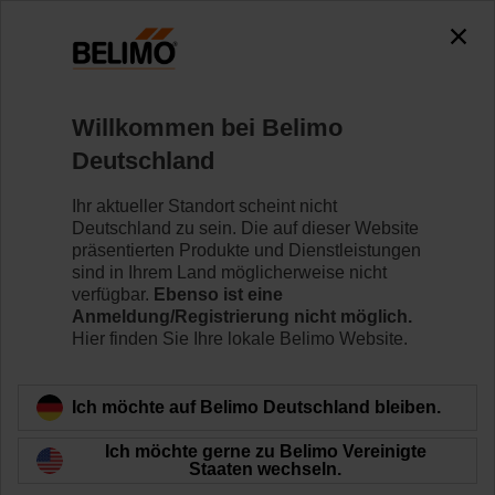
0
0
Home
Regelventile
Druckunabhängige Regelventile
Willkommen bei Belimo
C215QP-B/CQK24A-MPL/Z
Deutschland
Ihr aktueller Standort scheint nicht
Deutschland zu sein. Die auf dieser Website
Mehr erfahren
präsentierten Produkte und Dienstleistungen
sind in Ihrem Land möglicherweise nicht
verfügbar.
Ebenso ist eine
Anmeldung/Registrierung nicht möglich.
Hier finden Sie Ihre lokale Belimo Website.
Zurück zur Produktkategorie
Ich möchte auf Belimo Deutschland bleiben.
Ich möchte gerne zu Belimo Vereinigte
Staaten wechseln.