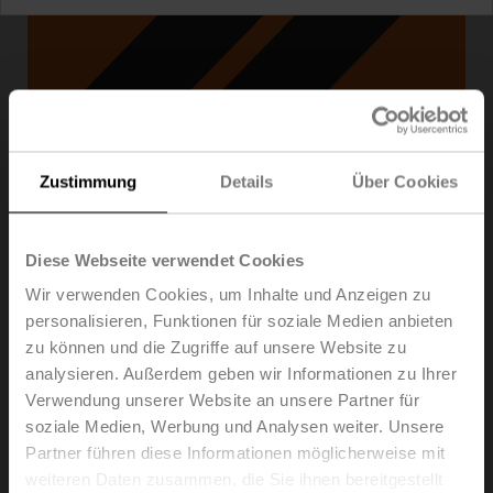
Zustimmung
Details
Über Cookies
Diese Webseite verwendet Cookies
Wir verwenden Cookies, um Inhalte und Anzeigen zu
Belimo Assistant 2
personalisieren, Funktionen für soziale Medien anbieten
zu können und die Zugriffe auf unsere Website zu
analysieren. Außerdem geben wir Informationen zu Ihrer
Service-Tool für die drahtgebundene und drahtlose
Verwendung unserer Website an unsere Partner für
Einrichtung, Vor-Ort-Bedienung und Fehlerbehebung.
soziale Medien, Werbung und Analysen weiter. Unsere
Plattform-unabhängig für Android, iOS und Windows
Partner führen diese Informationen möglicherweise mit
Als kostenloser Download verfügbar
weiteren Daten zusammen, die Sie ihnen bereitgestellt