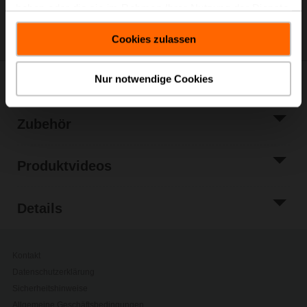
haben oder die sie im Rahmen Ihrer Nutzung der Dienste
Teilen
gesammelt haben.
Cookies zulassen
Nur notwendige Cookies
Downloads
Zubehör
Produktvideos
Details
Kontakt
Datenschutzerklärung
Sicherheitshinweise
Allgemeine Geschäftsbedingungen