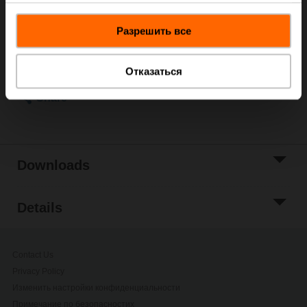
ordering.
данными, которые они получили при использовании
Add to Cart
Разрешить все
вами их сервисов.
Add to Project
List
Отказаться
Share
Downloads
Details
Contact Us
Privacy Policy
Изменить настройки конфиденциальности
Примечание по безопасностиx