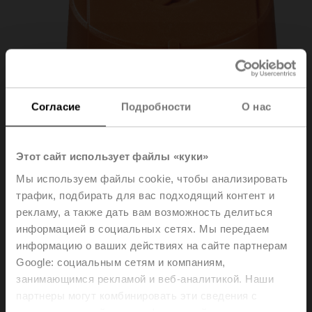
Согласие
Подробности
О нас
Этот сайт использует файлы «куки»
Мы используем файлы cookie, чтобы анализировать
трафик, подбирать для вас подходящий контент и
рекламу, а также дать вам возможность делиться
ZCQ-FL
информацией в социальных сетях. Мы передаем
информацию о ваших действиях на сайте партнерам
Google: социальным сетям и компаниям,
Flow limiter PIQCV
занимающимся рекламой и веб-аналитикой. Наши
партнеры могут комбинировать эти сведения с
Please contact your local Sales Representative for
предоставленной вами информацией, а также