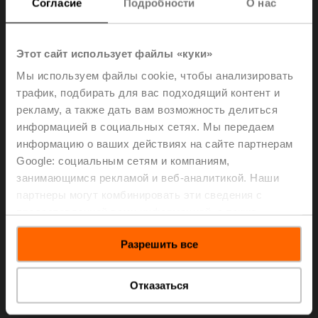
Согласие
Подробности
О нас
Maximum file size 10 KB
Refer to the example below.
Этот сайт использует файлы «куки»
Мы используем файлы cookie, чтобы анализировать
трафик, подбирать для вас подходящий контент и
рекламу, а также дать вам возможность делиться
информацией в социальных сетях. Мы передаем
информацию о ваших действиях на сайте партнерам
Select a file to upload. The file must be a text file with
Google: социальным сетям и компаниям,
extension CSV
занимающимся рекламой и веб-аналитикой. Наши
партнеры могут комбинировать эти сведения с
Choose file
предоставленной вами информацией, а также
No file selected
данными, которые они получили при использовании
Разрешить все
вами их сервисов.
Select file
Отказаться
Import