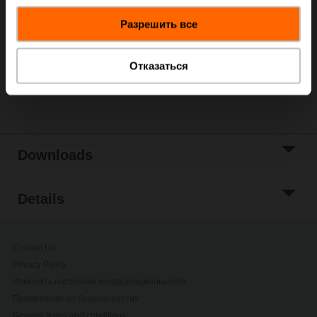
данными, которые они получили при использовании
Add to Cart
Разрешить все
вами их сервисов.
Add to Project
List
Отказаться
Share
Downloads
Details
Contact Us
Privacy Policy
Изменить настройки конфиденциальности
Примечание по безопасностиx
General terms and conditions