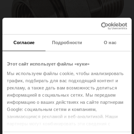
Согласие
Подробности
О нас
Этот сайт использует файлы «куки»
Мы используем файлы cookie, чтобы анализировать
трафик, подбирать для вас подходящий контент и
ZR2325
рекламу, а также дать вам возможность делиться
информацией в социальных сетях. Мы передаем
информацию о ваших действиях на сайте партнерам
Pipe connector for ball valve with internal thread, DN 25,
Google: социальным сетям и компаниям,
Rp 1", R 1"
занимающимся рекламой и веб-аналитикой. Наши
Please contact your local Sales Representative for
партнеры могут комбинировать эти сведения с
ordering.
предоставленной вами информацией, а также