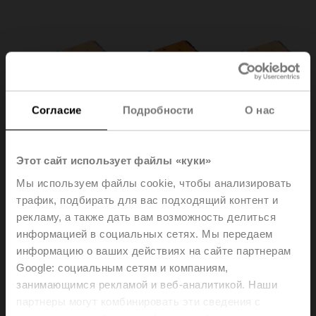
Согласие
Подробности
О нас
Этот сайт использует файлы «куки»
Мы используем файлы cookie, чтобы анализировать
трафик, подбирать для вас подходящий контент и
рекламу, а также дать вам возможность делиться
CH24-SR-L100.2
информацией в социальных сетях. Мы передаем
информацию о ваших действиях на сайте партнерам
Google: социальным сетям и компаниям,
Linear actuator, 125 N, AC/DC 24 V, 2...10 V, 380 s,
занимающимся рекламой и веб-аналитикой. Наши
Stroke 100 mm, IP54
партнеры могут комбинировать эти сведения с
Multipack 20 pcs.