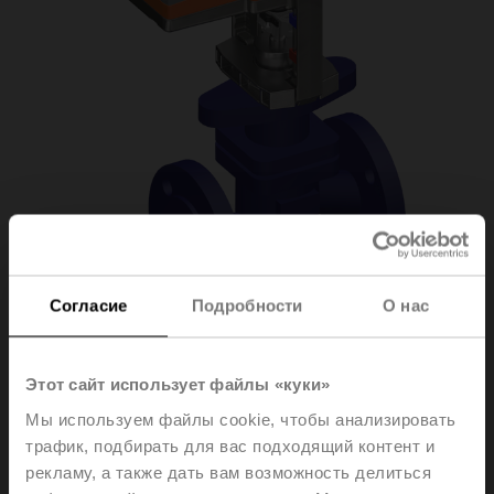
Согласие
Подробности
О нас
H6040X16-
Этот сайт использует файлы «куки»
Мы используем файлы cookie, чтобы анализировать
S2/NVC24A-MP-TPC
трафик, подбирать для вас подходящий контент и
рекламу, а также дать вам возможность делиться
Globe valve, 2-way, DN 40, Flange, PN 25, ps