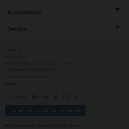
Accessories
Details
Contact Us
Privacy Policy
Изменить настройки конфиденциальности
Примечание по безопасностиx
General terms and conditions
Imprint
+372 6140 811
Подписаться на рассылку новостей
BELIMO Balticum OÜ, Türi 10d, 11313 Tallinn (Estonia)