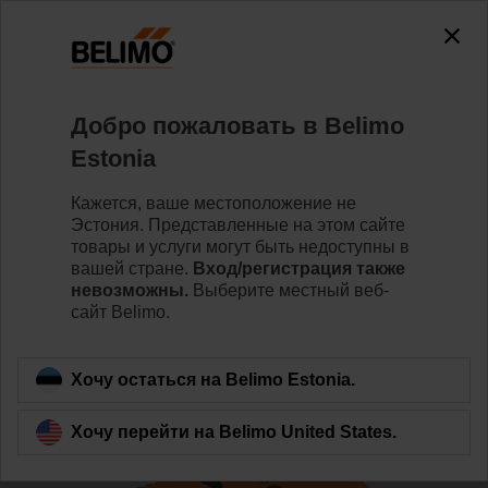
The exception is : javax.servlet.jsp.JspException: Problem
accessing the absolute URL
"https://www.belimo.com/ee/ru_RU/~mgnlArea=outdated~".
java.io.IOException: Server returned HTTP response code: 500
for URL:
Добро пожаловать в Belimo
https://www.belimo.com/ee/ru_RU/~mgnlArea=outdated~
Estonia
Home
Клапаны
Седельные клапаны
Кажется, ваше местоположение не
Эстония. Представленные на этом сайте
H6040X16-S2/NVKC24A-MP-TPC
товары и услуги могут быть недоступны в
вашей стране.
Вход/регистрация также
невозможны.
Выберите местный веб-
сайт Belimo.
Learn more
Хочу остаться на Belimo Estonia.
Хочу перейти на Belimo United States.
Back to product category