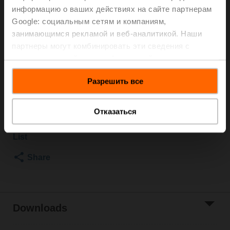
информацию о ваших действиях на сайте партнерам
2500 kPa, Kvs 25 m³/h, Fluid temperature 5...150°C
Google: социальным сетям и компаниям,
[41...302°F]
Globe valve actuator, 1000 N, AC/DC 24 V, 2...10 V,
занимающимся рекламой и веб-аналитикой. Наши
150 s, Stroke 20 mm, IP54, Terminals with cable
партнеры могут комбинировать эти сведения с
Actuator fitted
предоставленной вами информацией, а также
данными, которые они получили при использовании
Please contact your local Sales Representative for
Разрешить все
вами их сервисов.
ordering.
Add to Cart
Отказаться
Add to Project
List
Share
Downloads