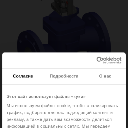
Согласие
Подробности
О нас
H6065X58-
Этот сайт использует файлы «куки»
Мы используем файлы cookie, чтобы анализировать
SP2+NV230A-TPC
трафик, подбирать для вас подходящий контент и
рекламу, а также дать вам возможность делиться
информацией в социальных сетях. Мы передаем
Globe valve (partially pressure-balanced), 2-way,