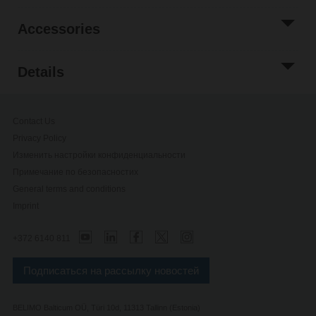
Accessories
Details
Contact Us
Privacy Policy
Изменить настройки конфиденциальности
Примечание по безопасностиx
General terms and conditions
Imprint
+372 6140 811
Подписаться на рассылку новостей
BELIMO Balticum OÜ, Türi 10d, 11313 Tallinn (Estonia)