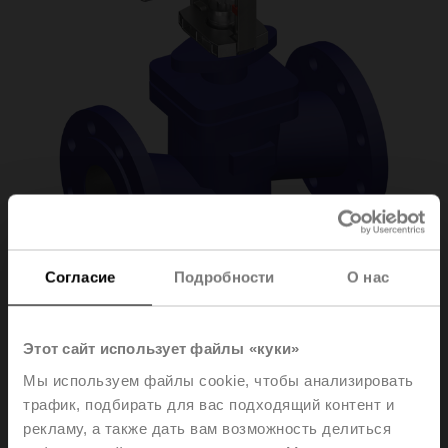
Согласие
Подробности
О нас
H6065X58-
Этот сайт использует файлы «куки»
Мы используем файлы cookie, чтобы анализировать
SP2+SV24A-MP-TPC
трафик, подбирать для вас подходящий контент и
рекламу, а также дать вам возможность делиться
Globe valve (partially pressure-balanced), 2-way,