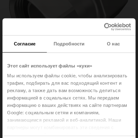
Согласие
Подробности
О нас
Этот сайт использует файлы «куки»
Мы используем файлы cookie, чтобы анализировать
трафик, подбирать для вас подходящий контент и
ZREV32F
рекламу, а также дать вам возможность делиться
информацией в социальных сетях. Мы передаем
информацию о ваших действиях на сайте партнерам
Pipe connector for EPIV / Energy valve with external
Google: социальным сетям и компаниям,
thread, DN 32, Rp 1 1/4", G 1 1/2"
занимающимся рекламой и веб-аналитикой. Наши
Please contact your local Sales Representative for
партнеры могут комбинировать эти сведения с
ordering.
предоставленной вами информацией, а также