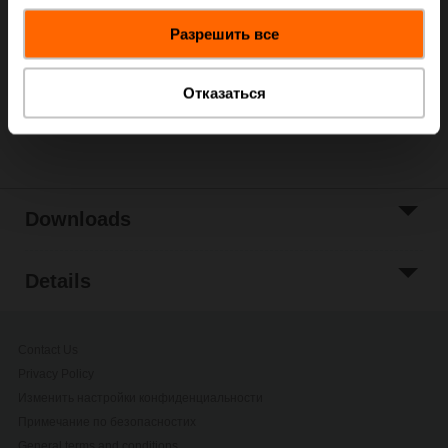
данными, которые они получили при использовании
Add to Cart
Разрешить все
вами их сервисов.
Add to Project
List
Отказаться
Share
Downloads
Details
Contact Us
Privacy Policy
Изменить настройки конфиденциальности
Примечание по безопасностиx
General terms and conditions