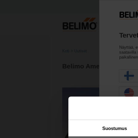
Terve
Näyttää, e
Koti
Uutiset
saatavilla
paikalline
Belimo Americas North 
Suostumus