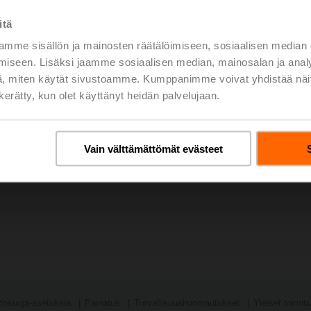
and efficiency.
itä
Download Facility Brochure
(pdf - 1,84 Mt)
mme sisällön ja mainosten räätälöimiseen, sosiaalisen median
iseen. Lisäksi jaamme sosiaalisen median, mainosalan ja analy
, miten käytät sivustoamme. Kumppanimme voivat yhdistää näitä t
n kerätty, kun olet käyttänyt heidän palvelujaan.
Vain välttämättömät evästeet
tosuoja-asetuksia
Painatus
Turvallisuushuomautukset
Yleiset toimit