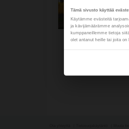
Tämä sivusto käyttää eväste
Käytämme evästeitä tarjoama
ja kävijämäärämme analysoim
kumppaneillemme tietoja siitä
olet antanut heille tai joita o
Ota yhteyttä
Tietosuojakäytäntö
Muuta tie