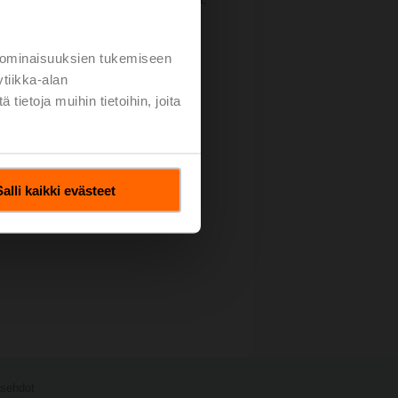
 ominaisuuksien tukemiseen
tiikka-alan
ietoja muihin tietoihin, joita
Salli kaikki evästeet
usehdot