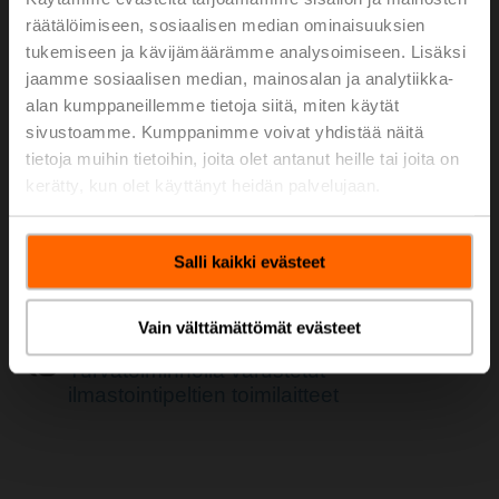
räätälöimiseen, sosiaalisen median ominaisuuksien
tukemiseen ja kävijämäärämme analysoimiseen. Lisäksi
jaamme sosiaalisen median, mainosalan ja analytiikka-
alan kumppaneillemme tietoja siitä, miten käytät
sivustoamme. Kumppanimme voivat yhdistää näitä
tietoja muihin tietoihin, joita olet antanut heille tai joita on
Korkealaatuinen jousipalautus tai elektroniset
kerätty, kun olet käyttänyt heidän palvelujaan.
turvallisuustoimilaitteet toimivat luotettavasti kriittisen
tilanteen sattuessa. Laadunvarmistusmenettelyt
varmistavat jokaisen yksikön 100-prosenttisen
Salli kaikki evästeet
tarkastuksen, täydellisen jäljitettävyyden ja 90
testitoimenpiteen avulla sen, että korkeimpia
laatukriteereitä noudatetaan.
Vain välttämättömät evästeet
Turvatoiminnolla varustetut
ilmastointipeltien toimilaitteet