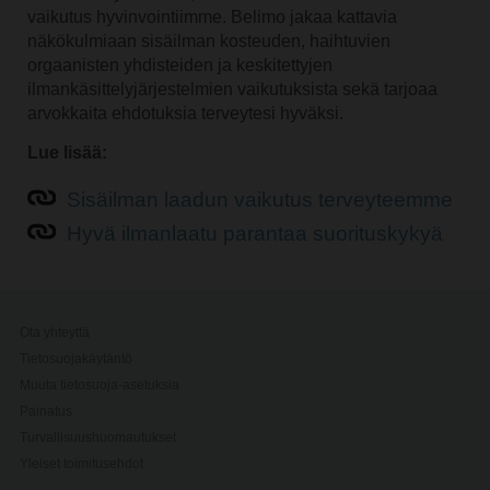
vaikutus hyvinvointiimme. Belimo jakaa kattavia
näkökulmiaan sisäilman kosteuden, haihtuvien
orgaanisten yhdisteiden ja keskitettyjen
ilmankäsittelyjärjestelmien vaikutuksista sekä tarjoaa
arvokkaita ehdotuksia terveytesi hyväksi.
Lue lisää:
Sisäilman laadun vaikutus terveyteemme
Hyvä ilmanlaatu parantaa suorituskykyä
Ota yhteyttä
Tietosuojakäytäntö
Muuta tietosuoja-asetuksia
Painatus
Turvallisuushuomautukset
Yleiset toimitusehdot