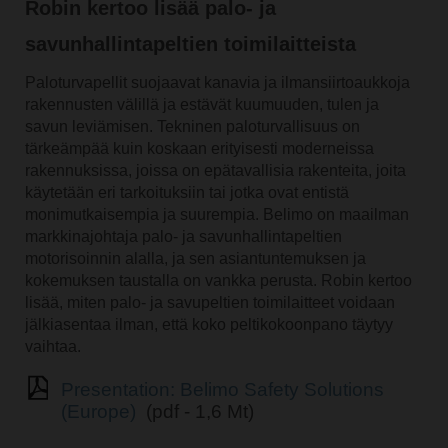
Robin kertoo lisää palo- ja
savunhallintapeltien toimilaitteista
Paloturvapellit suojaavat kanavia ja ilmansiirtoaukkoja
rakennusten välillä ja estävät kuumuuden, tulen ja
savun leviämisen. Tekninen paloturvallisuus on
tärkeämpää kuin koskaan erityisesti moderneissa
rakennuksissa, joissa on epätavallisia rakenteita, joita
käytetään eri tarkoituksiin tai jotka ovat entistä
monimutkaisempia ja suurempia. Belimo on maailman
markkinajohtaja palo- ja savunhallintapeltien
motorisoinnin alalla, ja sen asiantuntemuksen ja
kokemuksen taustalla on vankka perusta. Robin kertoo
lisää, miten palo- ja savupeltien toimilaitteet voidaan
jälkiasentaa ilman, että koko peltikokoonpano täytyy
vaihtaa.
Presentation: Belimo Safety Solutions
(Europe)
(pdf - 1,6 Mt)