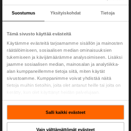
Suostumus
Yksityiskohdat
Tietoja
Nopeat toimilaitteet
Tämä sivusto käyttää evästeitä
Lue lisää
Käytämme evästeitä tarjoamamme sisällön ja mainosten
räätälöimiseen, sosiaalisen median ominaisuuksien
tukemiseen ja kävijämäärämme analysoimiseen. Lisäksi
jaamme sosiaalisen median, mainosalan ja analytiikka-
alan kumppaneillemme tietoja siitä, miten käytät
sivustoamme. Kumppanimme voivat yhdistää näitä
tietoja muihin tietoihin, joita olet antanut heille tai joita on
kerätty, kun olet käyttänyt heidän palvelujaan.
Salli kaikki evästeet
Lineaaritoimilaitteet
Vain välttämättömät evästeet