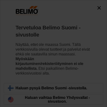
Tervetuloa Belimo Suomi -
sivustolle
Näyttää, ettet ole maassa Suomi. Tällä
Koti
verkkosivulla olevat tuotteet ja palvelut eivät
ehkä ole saatavilla sinun maassasi.
Toimilaitteet
Myöskään
kirjautuminen/rekisteröityminen ei ole
mahdollista.
Etsi paikallinen Belimo-
Belimon ilmastointipeltien toimilaitteet on suunniteltu
verkkosivustosi alta.
käytettäviksi erilaisissa LVI-sovelluksissa, ja ne takaavat
luotettavuuden ja alhaisemman virrankulutuksen.
Laajan vääntömomenttialueen (2 Nm – 40 Nm) ansiosta
Haluan pysyä Belimo Suomi -sivustolla.
ne on optimoitu pellin kokoluokille jopa 8 m2. Ne
Haluan vaihtaa Belimo Yhdysvallat -
voidaan asentaa suoraan pellin akseleille. Toimilaitteet
sivustoon.
soveltuvat säätöpelleille, IMS-päätelaitteille,