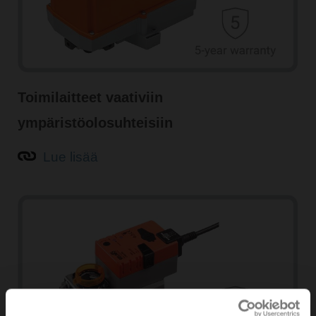
Toimilaitteet vaativiin
ympäristöolosuhteisiin
Lue lisää