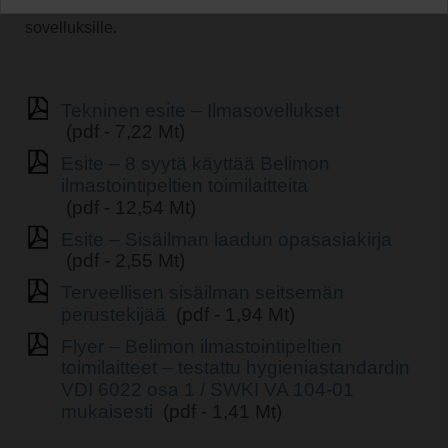
puhallinkonvektoriyksiköille ja monille muille LVI-
sovelluksille.
Tekninen esite – Ilmasovellukset
(pdf - 7,22 Mt)
Esite – 8 syytä käyttää Belimon
ilmastointipeltien toimilaitteita
(pdf - 12,54 Mt)
Esite – Sisäilman laadun opasasiakirja
(pdf - 2,55 Mt)
Terveellisen sisäilman seitsemän
perustekijää
(pdf - 1,94 Mt)
Flyer – Belimon ilmastointipeltien
toimilaitteet – testattu hygieniastandardin
VDI 6022 osa 1 / SWKI VA 104-01
mukaisesti
(pdf - 1,41 Mt)