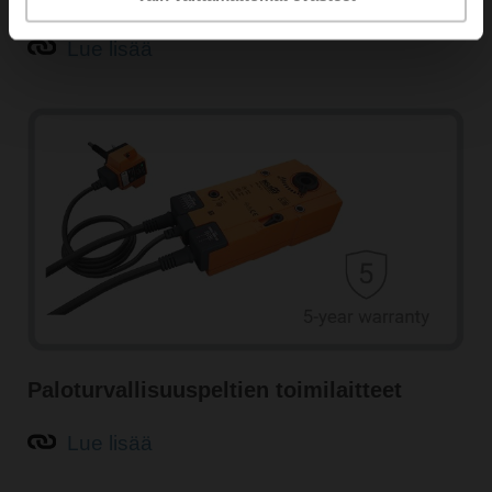
Lue lisää
Paloturvallisuuspeltien toimilaitteet
Lue lisää