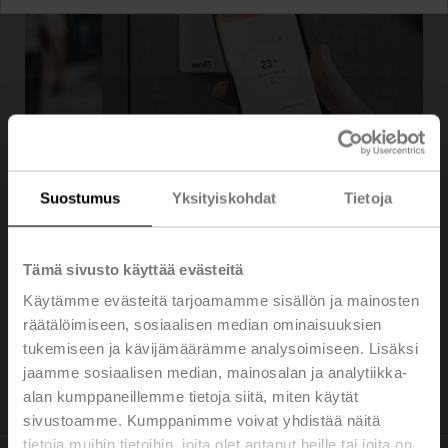
Suostumus
Yksityiskohdat
Tietoja
Lataa Belimo Display App
Tämä sivusto käyttää evästeitä
Google Play Store
Käytämme evästeitä tarjoamamme sisällön ja mainosten
räätälöimiseen, sosiaalisen median ominaisuuksien
App Store
tukemiseen ja kävijämäärämme analysoimiseen. Lisäksi
Baidu App Store (Belimo Kiina: APK-
jaamme sosiaalisen median, mainosalan ja analytiikka-
tiedoston lataus)
alan kumppaneillemme tietoja siitä, miten käytät
sivustoamme. Kumppanimme voivat yhdistää näitä
tietoja muihin tietoihin, joita olet antanut heille tai joita on