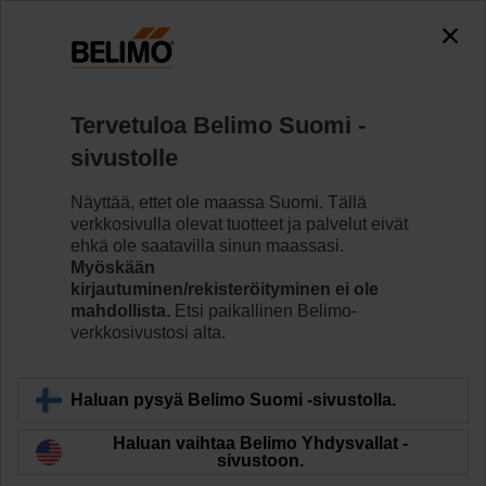
Tervetuloa Belimo Suomi -
sivustolle
Näyttää, ettet ole maassa Suomi. Tällä
Koti
Anturit/Mittarit
verkkosivulla olevat tuotteet ja palvelut eivät
ehkä ole saatavilla sinun maassasi.
Belimo Display App
Myöskään
kirjautuminen/rekisteröityminen ei ole
mahdollista.
Etsi paikallinen Belimo-
verkkosivustosi alta.
Belimo Display App -sovellus mahdollistaa
huoneyksiköiden senhetkisten arvojen näytön sekä
Haluan pysyä Belimo Suomi -sivustolla.
asetusarvojen säätämisen.
Haluan vaihtaa Belimo Yhdysvallat -
sivustoon.