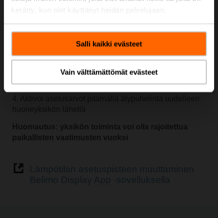
kerätty, kun olet käyttänyt heidän palvelujaan.
Ja näin se toimii:
1. Lataa Belimo Display App
Salli kaikki evästeet
2.
Aktivoi lähialuekommunikaatio, käynnistä Belimo
Display App ja pidä älypuhelintasi huoneyksikön lähellä
Vain välttämättömät evästeet
3. Katso/säädä todelliset huonearvot tai asetusarvot
4. Aktivoi asetusarvot pitämällä älypuhelinta uudelleen
huoneyksikön lähellä
Huomautus: yksikön toiminta voi olla rajoitettua
paikallisten vaatimusten vuoksi
Lämpötilan asetuspisteen muuttaminen
Belimo Display App -sovelluksella