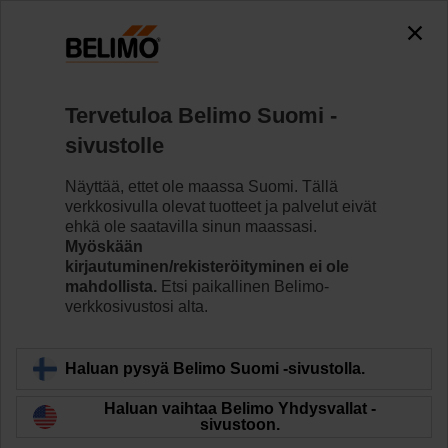
The exception is : javax.servlet.jsp.JspException: Problem
accessing the absolute URL
"https://www.belimo.com/fi/fi_FI/~mgnlArea=outdated~".
java.io.IOException: Server returned HTTP response code: 500
for URL: https://www.belimo.com/fi/fi_FI/~mgnlArea=outdated~
Tervetuloa Belimo Suomi -
sivustolle
Koti
Anturit/Mittarit
Lisävarusteet
Näyttää, ettet ole maassa Suomi. Tällä
A-22P-A24
verkkosivulla olevat tuotteet ja palvelut eivät
ehkä ole saatavilla sinun maassasi.
Myöskään
kirjautuminen/rekisteröityminen ei ole
mahdollista.
Etsi paikallinen Belimo-
verkkosivustosi alta.
Takaisin tuotekategoriaan
Haluan pysyä Belimo Suomi -sivustolla.
Haluan vaihtaa Belimo Yhdysvallat -
sivustoon.