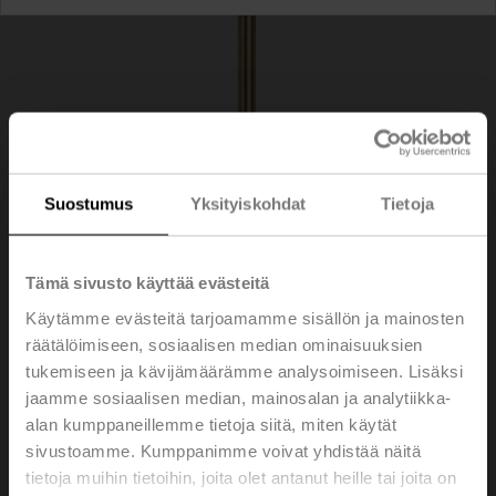
Suostumus
Yksityiskohdat
Tietoja
Tämä sivusto käyttää evästeitä
Käytämme evästeitä tarjoamamme sisällön ja mainosten
räätälöimiseen, sosiaalisen median ominaisuuksien
tukemiseen ja kävijämäärämme analysoimiseen. Lisäksi
A-22P-A24
jaamme sosiaalisen median, mainosalan ja analytiikka-
alan kumppaneillemme tietoja siitä, miten käytät
sivustoamme. Kumppanimme voivat yhdistää näitä
Suojatasku Messinki, 200 mm, R 1/2", SW22
tietoja muihin tietoihin, joita olet antanut heille tai joita on