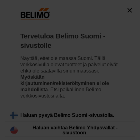
0
0
Koti
Säätöventtiilit
Istukkaventtiilit
Tervetuloa Belimo Suomi -
H550B+NV24A-MOD/Z
sivustolle
Näyttää, ettet ole maassa Suomi. Tällä
verkkosivulla olevat tuotteet ja palvelut eivät
Lue lisää
ehkä ole saatavilla sinun maassasi.
Myöskään
kirjautuminen/rekisteröityminen ei ole
mahdollista.
Etsi paikallinen Belimo-
verkkosivustosi alta.
Takaisin tuotekategoriaan
Haluan pysyä Belimo Suomi -sivustolla.
Haluan vaihtaa Belimo Yhdysvallat -
sivustoon.