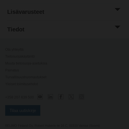
Lisävarusteet
Tiedot
Ota yhteyttä
Tietosuojakäytäntö
Muuta tietosuoja-asetuksia
Painatus
Turvallisuushuomautukset
Yleiset toimitusehdot
+358 207 639 500
Tilaa uutiskirje
BELIMO Finland Oy, Robert Huberin tie 16 C, 01510 Vantaa (Suomi)