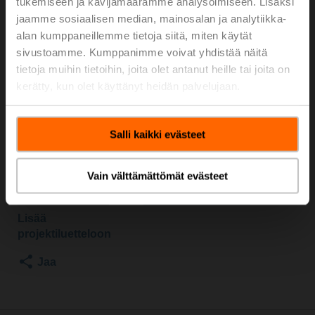
TPC
tukemiseen ja kävijämäärämme analysoimiseen. Lisäksi
jaamme sosiaalisen median, mainosalan ja analytiikka-
alan kumppaneillemme tietoja siitä, miten käytät
Istukkaventtiili, 2-tie, DN 25, Laippa, PN 25, ps
sivustoamme. Kumppanimme voivat yhdistää näitä
2500 kPa, Kvs 10 m³/h, Väliaineen lämpötila 5...150°C
tietoja muihin tietoihin, joita olet antanut heille tai joita on
[41...302°F]
kerätty, kun olet käyttänyt heidän palvelujaan.
Istukkaventtiilin toimilaite, 1000 N, AC/DC 24 V, Auki-
kiinni, 3-piste, 150 s, Isku 20 mm, IP54, Liittimet
kaapelilla
Salli kaikki evästeet
Toimilaite toimitetaan irrallisena
Listahinta
1 452,00 €
Vain välttämättömät evästeet
Lisää ostoskoriin
Lisää
projektiluetteloon
Jaa