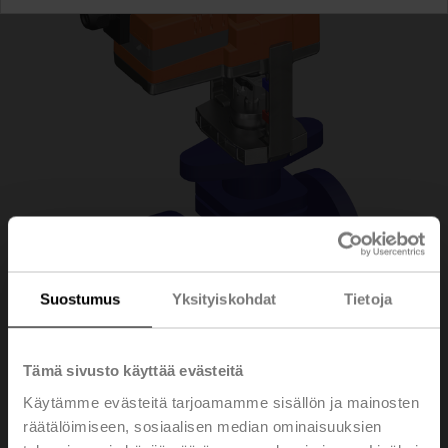
Suostumus
Yksityiskohdat
Tietoja
Tämä sivusto käyttää evästeitä
H6025X10-S2/NV24A-
Käytämme evästeitä tarjoamamme sisällön ja mainosten
räätälöimiseen, sosiaalisen median ominaisuuksien