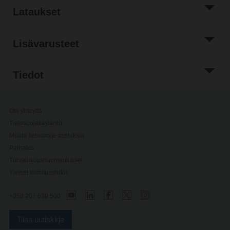
Lataukset
Lisävarusteet
Tiedot
Ota yhteyttä
Tietosuojakäytäntö
Muuta tietosuoja-asetuksia
Painatus
Turvallisuushuomautukset
Yleiset toimitusehdot
+358 207 639 500
Tilaa uutiskirje