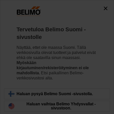
The exception is : javax.servlet.jsp.JspException: Problem
accessing the absolute URL
"https://www.belimo.com/fi/fi_FI/~mgnlArea=outdated~".
java.io.IOException: Server returned HTTP response code: 500
for URL: https://www.belimo.com/fi/fi_FI/~mgnlArea=outdated~
Tervetuloa Belimo Suomi -
sivustolle
Koti
Säätöventtiilit
Istukkaventtiilit
Näyttää, ettet ole maassa Suomi. Tällä
H6025X10-S2/NV24A-TPC
verkkosivulla olevat tuotteet ja palvelut eivät
ehkä ole saatavilla sinun maassasi.
Myöskään
kirjautuminen/rekisteröityminen ei ole
Lue lisää
mahdollista.
Etsi paikallinen Belimo-
verkkosivustosi alta.
Haluan pysyä Belimo Suomi -sivustolla.
Takaisin tuotekategoriaan
Haluan vaihtaa Belimo Yhdysvallat -
sivustoon.