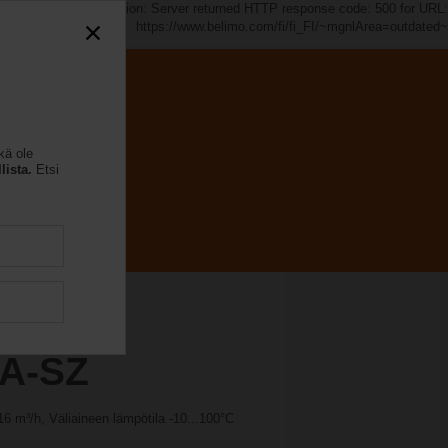
ed~". java.io.IOException: Server returned HTTP response code: 500 for URL:
https://www.belimo.com/fi/fi_FI/~mgnlArea=outdated~
kä ole
lista.
Etsi
A-SZ
16 m³/h, Väliaineen lämpötila -10...100°C