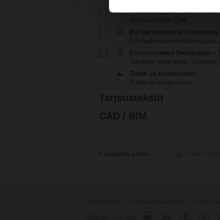
Asennusohjeet – TR..A / LR..A
Asennusohjeet | pdf
EU Declaration of Conformit
EU-vaatimustenmukaisuusvakuu
Environmental Declaration – 
Tekninen tuote-esite | Englanti |
Tuote- ja hintakuvasto
Tuote- ja hintakuvasto
Tarjoustekstit
CAD / BIM
0
tuote(tta) valittu
Lataa valitt
Ota yhteyttä
Tietosuojakäytäntö
Muuta tie
+358 207 639 500