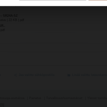
 / NR..A / SR..A
y – SR24A-SZ
tus | 22 KB | pdf
SR..
 pdf
u
Jaa valittu sähköpostilla
Lisää valittu latauskan
tosuoja-asetuksia
Painatus
Turvallisuushuomautukset
Yleiset toimit