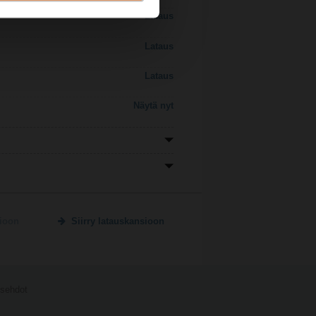
Lataus
Lataus
Lataus
Näytä nyt
sioon
Siirry latauskansioon
usehdot