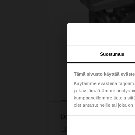
Suostumus
Tämä sivusto käyttää eväste
Käytämme evästeitä tarjoama
Lataukset
ja kävijämäärämme analysoim
kumppaneillemme tietoja siitä
olet antanut heille tai joita o
Dokumentaatio
Tekninen tuote-esite – SR24A
Tekninen tuote-esite | Suomi | 