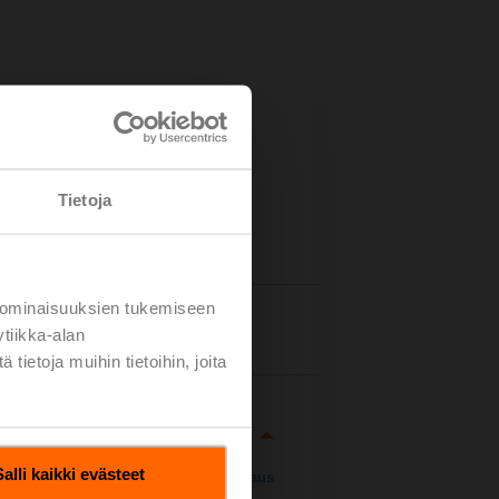
on
Tietoja
 ominaisuuksien tukemiseen
Tiedot
tiikka-alan
ietoja muihin tietoihin, joita
Salli kaikki evästeet
Lataus