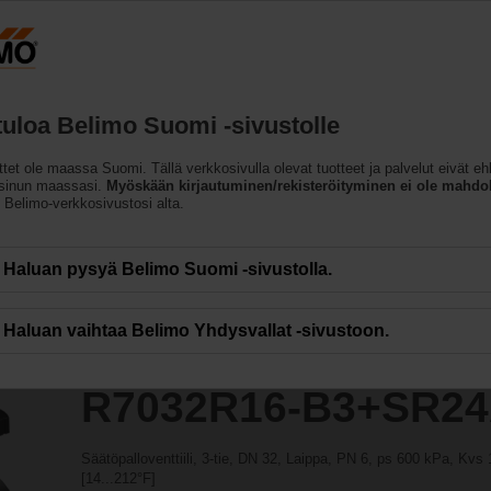
ccessing the absolute URL "https://www.belimo.com/fi/fi_FI/~mgnlArea=outdat
3+SR24A-SZ
tuloa Belimo Suomi -sivustolle
ttet ole maassa Suomi. Tällä verkkosivulla olevat tuotteet ja palvelut eivät eh
 sinun maassasi.
Myöskään kirjautuminen/rekisteröityminen ei ole mahdol
n Belimo-verkkosivustosi alta.
Haluan pysyä Belimo Suomi -sivustolla.
Haluan vaihtaa Belimo Yhdysvallat -sivustoon.
R7032R16-B3+SR24
Säätöpalloventtiili, 3-tie, DN 32, Laippa, PN 6, ps 600 kPa, Kvs 
[14...212°F]