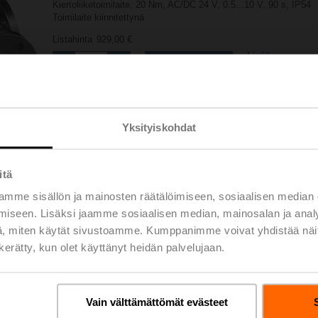
Kiertoliiketoimilaite, 20 Nm, AC/DC 24 V, 0.5...10 V, 90 s, IP54
Toimilaite kiinnitettynä
Listahinta
929,00 €
Lisää
Lisää ostoskoriin
projektiluettelo
Jaa
Yksityiskohdat
itä
mme sisällön ja mainosten räätälöimiseen, sosiaalisen median
Lisävarusteet
iseen. Lisäksi jaamme sosiaalisen median, mainosalan ja analy
, miten käytät sivustoamme. Kumppanimme voivat yhdistää näitä t
n kerätty, kun olet käyttänyt heidän palvelujaan.
Vain välttämättömät evästeet
-SZ
1138 KB | pdf