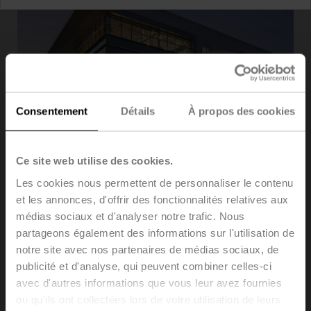
Consentement
Détails
À propos des cookies
Ce site web utilise des cookies.
Les cookies nous permettent de personnaliser le contenu
et les annonces, d'offrir des fonctionnalités relatives aux
BELIMO Americas’ North American Headquarters
médias sociaux et d'analyser notre trafic. Nous
makes a bold statement in support Belimo’s mission and
leadership goals for a healthy, communal, and efficient
partageons également des informations sur l'utilisation de
work environment. The new headquarters was designed
notre site avec nos partenaires de médias sociaux, de
featuring an HVAC installation which allows visitors to
publicité et d'analyse, qui peuvent combiner celles-ci
see BELIMO products in action. BELIMO thrives on
avec d'autres informations que vous leur avez fournies
design and innovation, and is committed to
ou qu'ils ont collectées lors de votre utilisation de leurs
environmental responsibility and sustainability. The