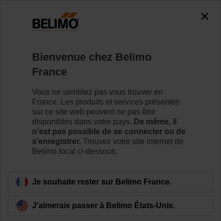
Bienvenue chez Belimo
Accueil
News
France
Belimo Americas North
Vous ne semblez pas vous trouver en
American Headquarters
France. Les produits et services présentés
sur ce site web peuvent ne pas être
Receives LEED Gold
disponibles dans votre pays.
De même, il
n'est pas possible de se connecter ou de
Certification
s'enregistrer.
Trouvez votre site internet de
Belimo local ci-dessous.
Je souhaite rester sur Belimo France.
J'aimerais passer à Belimo États-Unis.