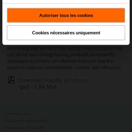
services.
facility was rated 62 points in the LEED Gold
Certification category and rated 19 out of 19 points in the
Autoriser tous les cookies
energy performance optimization model, projecting 48
percent in energy savings.
Cookies nécessaires uniquement
The location and facility is a perfect fit for what Belimo is
all about. We really tried to ‘walk the walk’ with
everything that we did in this facility; which includes the
use of our own energy saving products, prominently
displayed so visitors can observe firsthand how the
products improve controllability, comfort, and efficiency.
Download Facility Brochure
(pdf - 1,84 Mo)
Contactez-nous
Politique de confidentialité
Remarques de sécurité