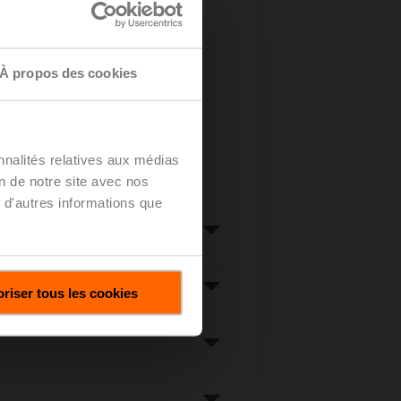
À propos des cookies
nnalités relatives aux médias
on de notre site avec nos
 d'autres informations que
riser tous les cookies
Chiffrage
RL
en Bleuse
+33 1 73 30 93 82
s@belimo.fr
 & Luxembourg