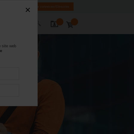
FR
EN
Se connecter/S'inscrire
ctez-nous
e site web
se