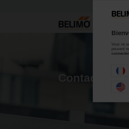
P
Bienv
Vous ne se
peuvent ne
connecter
Contacts