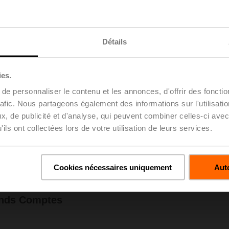
BELIMO SARL
Showroom
126 Avenue du General Leclerc
92100 BOULOGNE-BILLANCOURT
Détails
France
Téléphone:
+33 1 64 72 83 70
E-mail:
info@belimo.fr
ies.
Site Internet:
https://www.belimo.fr
e personnaliser le contenu et les annonces, d'offrir des fonctio
rafic. Nous partageons également des informations sur l'utilisati
, de publicité et d'analyse, qui peuvent combiner celles-ci avec
ils ont collectées lors de votre utilisation de leurs services.
 Technique
Cookies nécessaires uniquement
Auto
es
Service 
BELIMO SA
ands Comptes
ervé
Sébasti
1 64 72 83 70
Téléphone:
imo.fr
E-mail:
devi
eloppement
Ventes Nord