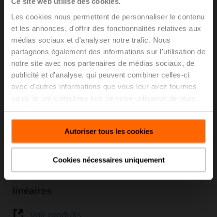
Ce site web utilise des cookies.
Les cookies nous permettent de personnaliser le contenu
Voir produits
et les annonces, d'offrir des fonctionnalités relatives aux
médias sociaux et d'analyser notre trafic. Nous
partageons également des informations sur l'utilisation de
notre site avec nos partenaires de médias sociaux, de
publicité et d'analyse, qui peuvent combiner celles-ci
avec d'autres informations que vous leur avez fournies
ou qu'ils ont collectées lors de votre utilisation de leurs
services.
Autoriser tous les cookies
Cookies nécessaires uniquement
Remise à niveau de servomoteurs
linéaires
Voir produits