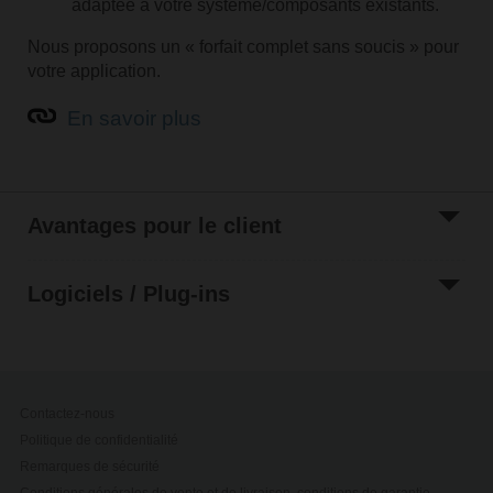
adaptée à votre système/composants existants.
Nous proposons un « forfait complet sans soucis » pour
votre application.
Rechercher un nom de produit
En savoir plus
Avantages pour le client
Logiciels / Plug-ins
Contactez-nous
Rechercher des paramètres
Politique de confidentialité
Remarques de sécurité
Conditions générales de vente et de livraison, conditions de garantie