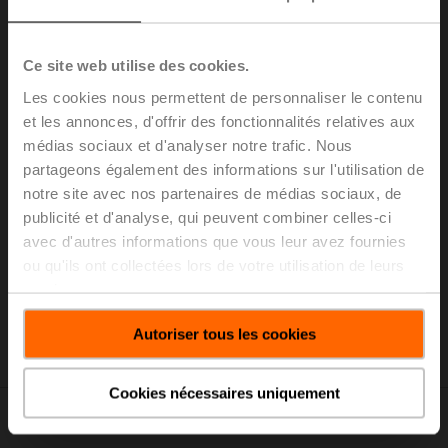
Ce site web utilise des cookies.
Les cookies nous permettent de personnaliser le contenu
et les annonces, d'offrir des fonctionnalités relatives aux
médias sociaux et d'analyser notre trafic. Nous
partageons également des informations sur l'utilisation de
notre site avec nos partenaires de médias sociaux, de
publicité et d'analyse, qui peuvent combiner celles-ci
Étudiez attentivement le manuel de fonctionnement du
compteur d’énergie thermique.
avec d'autres informations que vous leur avez fournies
ou qu'ils ont collectées lors de votre utilisation de leurs
Manuel d’utilisation - Compteur d'énergie
services.
thermique 22PEM-1U..
(pdf - 10,69 Mo)
Thermal energy meter activation
Autoriser tous les cookies
Cookies nécessaires uniquement