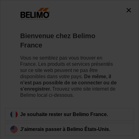
0
0
Accueil
RetroFIT+
Bienvenue chez Belimo
Servomoteurs de registre
France
Belimo RetroFIT+ est une gamme universelle de
servomoteurs de registre spécifiquement conçus pour la
Vous ne semblez pas vous trouver en
remise à niveau d’installations existantes.
France. Les produits et services présentés
sur ce site web peuvent ne pas être
disponibles dans votre pays.
De même, il
Pour en savoir plus
n'est pas possible de se connecter ou de
s'enregistrer.
Trouvez votre site internet de
Belimo local ci-dessous.
Filtrer par
Je souhaite rester sur Belimo France.
8
produits trouvés
J'aimerais passer à Belimo États-Unis.