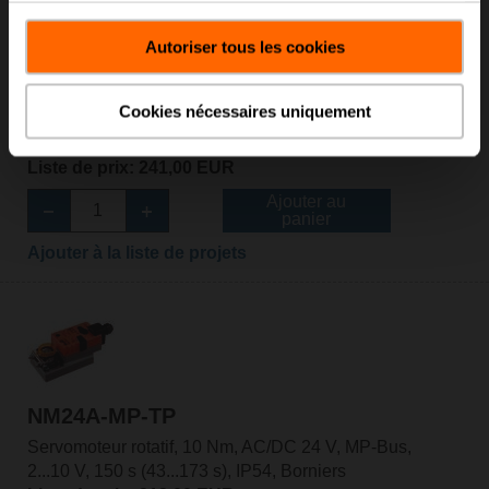
Autoriser tous les cookies
LM24A-MP-TP
Cookies nécessaires uniquement
Servomoteur rotatif, 5 Nm, AC/DC 24 V, MP-Bus,
2...10 V, 150 s (35...150 s), IP54, Borniers
Liste de prix: 241,00 EUR
Ajouter au
panier
Ajouter à la liste de projets
NM24A-MP-TP
Servomoteur rotatif, 10 Nm, AC/DC 24 V, MP-Bus,
2...10 V, 150 s (43...173 s), IP54, Borniers