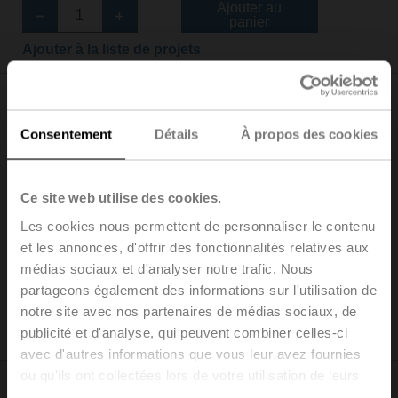
Ajouter au
panier
Ajouter à la liste de projets
Consentement
Détails
À propos des cookies
LH24A-MP60-TP
Ce site web utilise des cookies.
Servomoteur linéaire, 150 N, AC/DC 24 V, MP-Bus,
Les cookies nous permettent de personnaliser le contenu
2...10 V, 150 s (70...270 s / 100 mm), Course 60 mm,
et les annonces, d'offrir des fonctionnalités relatives aux
IP54, Borniers
Liste de prix: 255,00 EUR
médias sociaux et d'analyser notre trafic. Nous
partageons également des informations sur l'utilisation de
Ajouter au
panier
notre site avec nos partenaires de médias sociaux, de
publicité et d'analyse, qui peuvent combiner celles-ci
Ajouter à la liste de projets
avec d'autres informations que vous leur avez fournies
ou qu'ils ont collectées lors de votre utilisation de leurs
services.