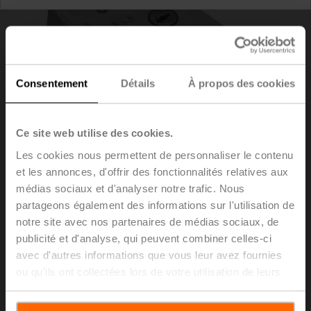
Consentement
Détails
À propos des cookies
Ce site web utilise des cookies.
Les cookies nous permettent de personnaliser le contenu
et les annonces, d'offrir des fonctionnalités relatives aux
médias sociaux et d'analyser notre trafic. Nous
S2A-H
partageons également des informations sur l'utilisation de
notre site avec nos partenaires de médias sociaux, de
publicité et d'analyse, qui peuvent combiner celles-ci
Contacts auxiliaires 2x SPDT adaptable
avec d'autres informations que vous leur avez fournies
Liste de prix
152,00 EUR
ou qu'ils ont collectées lors de votre utilisation de leurs
services.
Ajouter au
panier