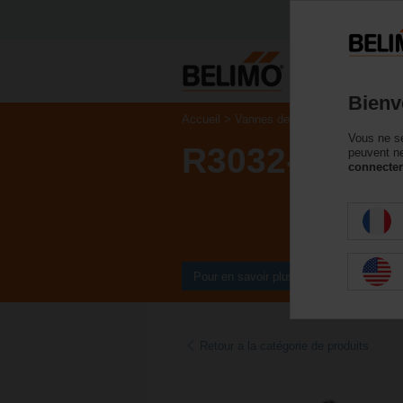
P
Bienv
Accueil
Vannes de régulation
Vannes 
Vous ne se
R3032-BL3
peuvent ne
connecter
Pour en savoir plus
Retour a la catégorie de produits