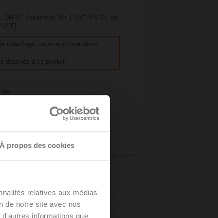
, DN 32, Taraudées, Rp 1 1/4", PN 25, ps
212°F]
ns de chauffage, nous recommandons
s destinés à ce produit.
e de
À propos des cookies
Détails
nnalités relatives aux médias
on de notre site avec nos
 d'autres informations que