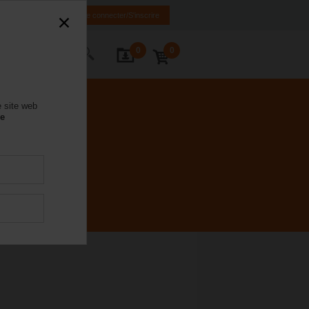
FR
EN
Se connecter/S'inscrire
0
0
ctez-nous
e site web
se