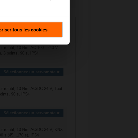
R3032-BL3
riser tous les cookies
Sélectionnez un servomoteur
r rotatif, 10 Nm, AC 100...240 V,
n, 3 points, 90 s, IP54
Sélectionnez un servomoteur
r rotatif, 10 Nm, AC/DC 24 V, Tout-
points, 90 s, IP54
Sélectionnez un servomoteur
r rotatif, 10 Nm, AC/DC 24 V, KNX
0 s (45...170 s), IP54