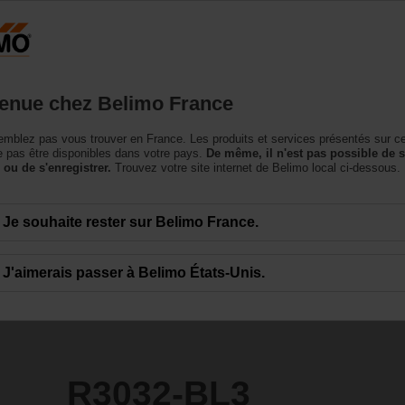
France
roduits
Support
À propos de nous
Conta
enue chez Belimo France
à boisseau sphérique
mblez pas vous trouver en France. Les produits et services présentés sur c
 pas être disponibles dans votre pays.
De même, il n'est pas possible de 
 ou de s'enregistrer.
Trouvez votre site internet de Belimo local ci-dessous.
Je souhaite rester sur Belimo France.
J'aimerais passer à Belimo États-Unis.
R3032-BL3