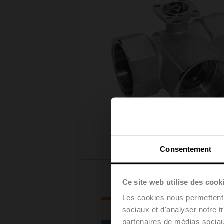
Consentement
Sélection du
Ce site web utilise des cook
servomoteur
Les cookies nous permettent d
sociaux et d'analyser notre t
partenaires de médias sociaux