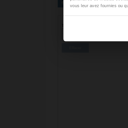
Servomoteurs privilégiés
vous leur avez fournies ou qu'
Paramètres du servomoteur
Tension en AC/DC
T
Effacer