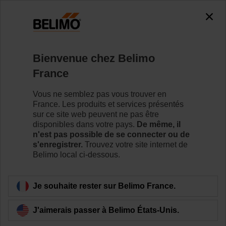
0
0
Accueil
Vannes de régulation
Vannes à siège
Bienvenue chez Belimo
H6015XP63-S2/NV230A-TPC
France
Vous ne semblez pas vous trouver en
France. Les produits et services présentés
Pour en savoir plus
sur ce site web peuvent ne pas être
disponibles dans votre pays.
De même, il
n'est pas possible de se connecter ou de
s'enregistrer.
Trouvez votre site internet de
Belimo local ci-dessous.
Retour a la catégorie de produits
Je souhaite rester sur Belimo France.
J'aimerais passer à Belimo États-Unis.