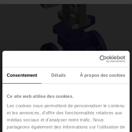
Consentement
Détails
À propos des cookies
H6015XP63-
Ce site web utilise des cookies.
Les cookies nous permettent de personnaliser le contenu
S2/NV230A-TPC
et les annonces, d'offrir des fonctionnalités relatives aux
médias sociaux et d'analyser notre trafic. Nous
partageons également des informations sur l'utilisation de
Vannes à siège, 2 voies, DN 15, Brides, PN 25, ps