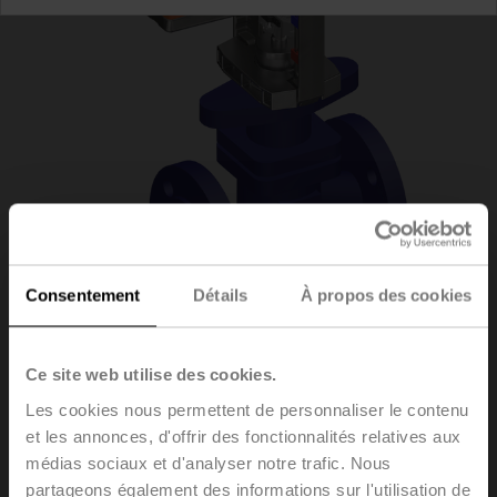
Consentement
Détails
À propos des cookies
H6040X16-
Ce site web utilise des cookies.
Les cookies nous permettent de personnaliser le contenu
S2/SV230A-TPC
et les annonces, d'offrir des fonctionnalités relatives aux
médias sociaux et d'analyser notre trafic. Nous
partageons également des informations sur l'utilisation de
Vannes à siège, 2 voies, DN 40, Brides, PN 25, ps