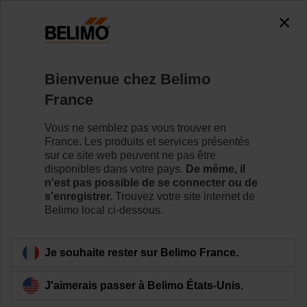
0
0
Accueil
Vannes de régulation
Vannes à siège
Bienvenue chez Belimo
H6040X16-S2/SV230A-TPC
France
Vous ne semblez pas vous trouver en
France. Les produits et services présentés
Pour en savoir plus
sur ce site web peuvent ne pas être
disponibles dans votre pays.
De même, il
n'est pas possible de se connecter ou de
s'enregistrer.
Trouvez votre site internet de
Belimo local ci-dessous.
Retour a la catégorie de produits
Je souhaite rester sur Belimo France.
J'aimerais passer à Belimo États-Unis.