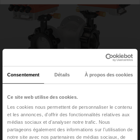
Consentement
Détails
À propos des cookies
Ce site web utilise des cookies.
D7125WL/BAC
Les cookies nous permettent de personnaliser le contenu
et les annonces, d'offrir des fonctionnalités relatives aux
médias sociaux et d'analyser notre trafic. Nous
Vanne papillon 3 voies (2x vannes papillon avec 2x
servomoteurs sans pièce en T), 3 voies, DN 125, Type
partageons également des informations sur l'utilisation de
oreilles taraudées PN 16, ps 1600 kPa, Kvs 280 m³/h,
notre site avec nos partenaires de médias sociaux, de