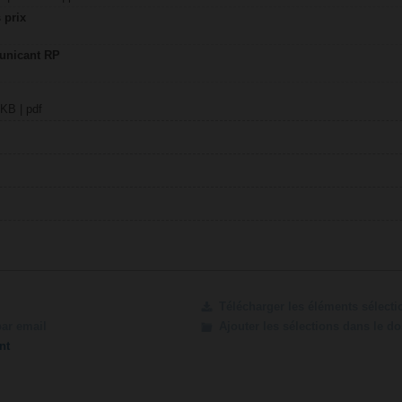
 prix
unicant RP
 KB | pdf
Télécharger les éléments sélect
par email
Ajouter les sélections dans le d
nt