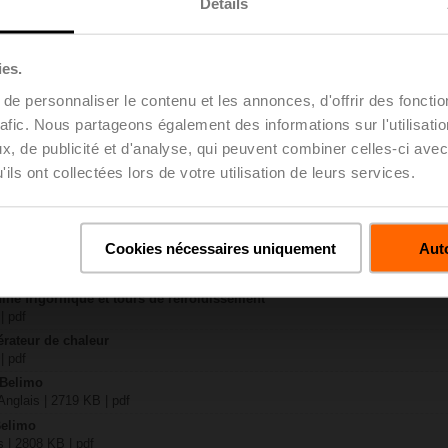
Détails
C
MB | pdf
ies.
..L.. / ZD7..
e personnaliser le contenu et les annonces, d'offrir des fonctio
 | pdf
rafic. Nous partageons également des informations sur l'utilisati
u projet – Vannes papillon
, de publicité et d'analyse, qui peuvent combiner celles-ci avec
uvre | Anglais | pdf
ils ont collectées lors de votre utilisation de leurs services.
u projet - Remarques générales
uvre | Français | pdf
D7.. DN250-300
B | pdf
Cookies nécessaires uniquement
Auto
ique et confort dans les bâtiments
| 5 MB | pdf
ine frigorifique et tours de refroidissement
| pdf
érateur de chaleur
| pdf
 Belimo
nglais | 2719 KB | pdf
Belimo
s | 2808 KB | pdf