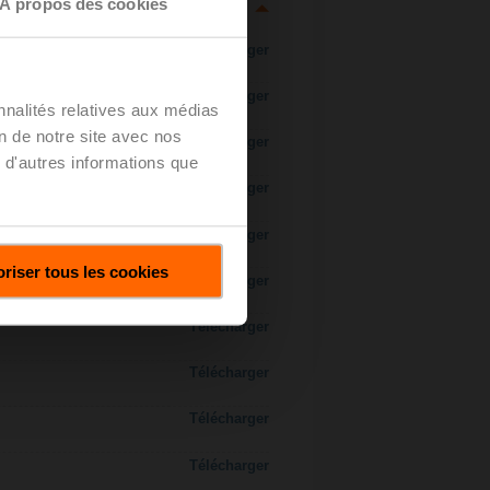
À propos des cookies
Télécharger
Télécharger
nnalités relatives aux médias
on de notre site avec nos
Télécharger
 d'autres informations que
Télécharger
Télécharger
riser tous les cookies
Télécharger
Télécharger
Télécharger
Télécharger
Télécharger