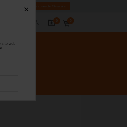
FR
EN
Se connecter/S'inscrire
0
0
ctez-nous
e site web
se