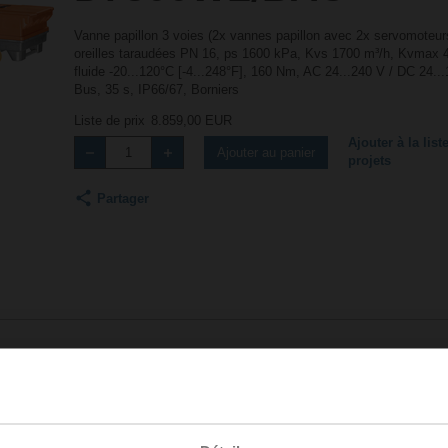
Vanne papillon 3 voies (2x vannes papillon avec 2x servomoteur
oreilles taraudées PN 16, ps 1600 kPa, Kvs 1700 m³/h, Kvmax 
fluide -20...120°C [-4...248°F], 160 Nm, AC 24...240 V / DC 2
Bus, 35 s, IP66/67, Borniers
Liste de prix
8.859,00 EUR
Ajouter à la list
Ajouter au panier
projets
Partager
Accessoires
Vidéos produits