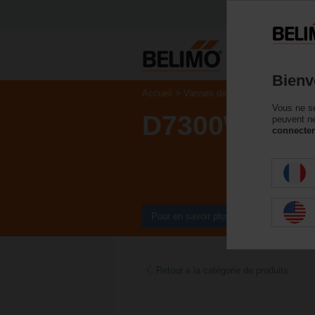
P
Bienv
Accueil
Vannes de régulation
Vannes p
Vous ne se
D7300WL/B
peuvent ne
connecter
Pour en savoir plus
Retour a la catégorie de produits