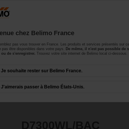
France
roduits
Support
À propos de nous
Conta
enue chez Belimo France
apillon
mblez pas vous trouver en France. Les produits et services présentés sur c
AC
 pas être disponibles dans votre pays.
De même, il n'est pas possible de 
 ou de s'enregistrer.
Trouvez votre site internet de Belimo local ci-dessous.
Je souhaite rester sur Belimo France.
J'aimerais passer à Belimo États-Unis.
D7300WL/BAC