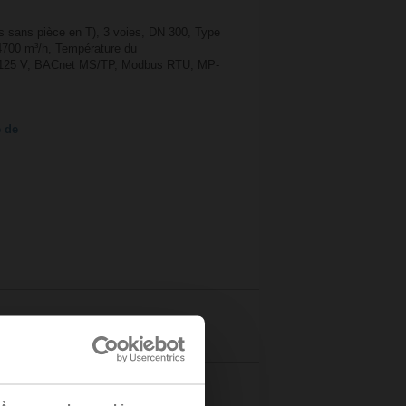
s sans pièce en T), 3 voies, DN 300, Type
4700 m³/h, Température du
4...125 V, BACnet MS/TP, Modbus RTU, MP-
e de
Détails