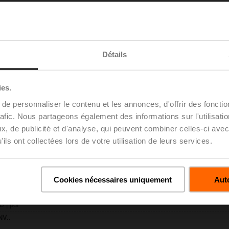
46 KB | pdf
-TPC
Détails
96 KB | pdf
4..B / H5..B
5 KB | pdf
ies.
..A.. / NV..A.. / SV..A..
e personnaliser le contenu et les annonces, d'offrir des fonctio
H4..B / H5..B / H6..N / H6..R / H6..S / H6..SP / H6..X..-S2 / H7..N / H7..R /
rafic. Nous partageons également des informations sur l'utilisati
97 KB | pdf
, de publicité et d'analyse, qui peuvent combiner celles-ci avec
y – NV24A-MP-TPC
ils ont collectées lors de votre utilisation de leurs services.
29 KB | pdf
 projet – Vannes à siège 2 voies / 3 voies
uvre | Anglais | 2807 KB | pdf
u projet - Remarques générales
Cookies nécessaires uniquement
Auto
uvre | Français | pdf
H5..B
B | pdf
NV..