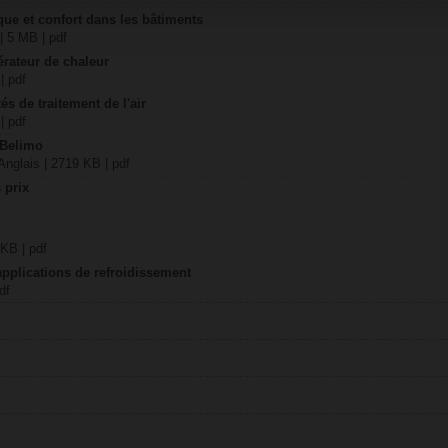
ique et confort dans les bâtiments
| 5 MB | pdf
érateur de chaleur
| pdf
és de traitement de l'air
| pdf
 Belimo
nglais | 2719 KB | pdf
 prix
 KB | pdf
applications de refroidissement
df