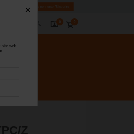
FR
EN
Se connecter/S'inscrire
0
0
ctez-nous
e site web
se
TPC/Z