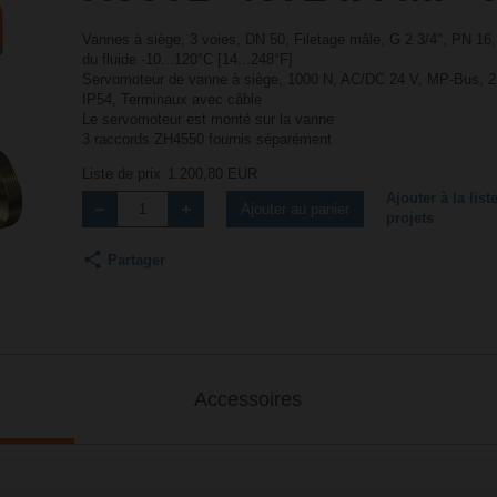
Vannes à siège, 3 voies, DN 50, Filetage mâle, G 2 3/4", PN 16
du fluide -10...120°C [14...248°F]
Servomoteur de vanne à siège, 1000 N, AC/DC 24 V, MP-Bus, 2..
IP54, Terminaux avec câble
Le servomoteur est monté sur la vanne
3 raccords ZH4550 fournis séparément
Liste de prix
1.200,80 EUR
Ajouter à la list
Ajouter au panier
projets
Partager
Accessoires