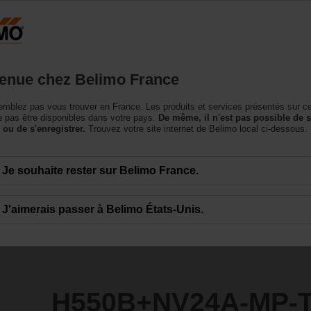
France
roduits
Support
À propos de nous
Conta
enue chez Belimo France
à siège
mblez pas vous trouver en France. Les produits et services présentés sur c
A-MP-TPC/Z
 pas être disponibles dans votre pays.
De même, il n'est pas possible de 
 ou de s'enregistrer.
Trouvez votre site internet de Belimo local ci-dessous.
Je souhaite rester sur Belimo France.
J'aimerais passer à Belimo États-Unis.
H550B+NV24A-MP-