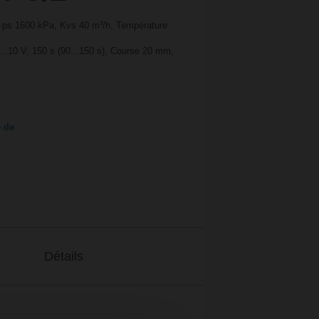
, ps 1600 kPa, Kvs 40 m³/h, Température
.10 V, 150 s (90...150 s), Course 20 mm,
e de
Détails