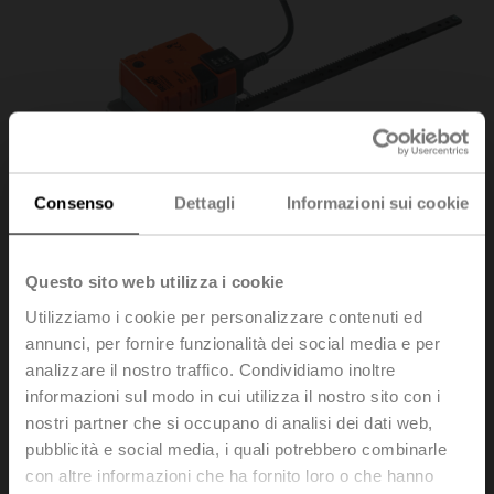
Consenso
Dettagli
Informazioni sui cookie
Questo sito web utilizza i cookie
Utilizziamo i cookie per personalizzare contenuti ed
annunci, per fornire funzionalità dei social media e per
LH230A300
analizzare il nostro traffico. Condividiamo inoltre
informazioni sul modo in cui utilizza il nostro sito con i
nostri partner che si occupano di analisi dei dati web,
Attuatore Lineare, 150 N, AC 100...240 V, On/Off, 3-
pubblicità e social media, i quali potrebbero combinarle
punti, 150 s, Corsa 300 mm, IP54
con altre informazioni che ha fornito loro o che hanno