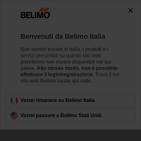
0
0
Home
Attuatori per serrande
Attuatori lineari
Benvenuti da Belimo Italia
LH230A300
Non sembri trovarti in Italia. I prodotti e i
servizi presentati su questo sito web
potrebbero non essere disponibili nel tuo
paese.
Allo stesso modo, non è possibile
Per saperne di più
effettuare il login/registrazione.
Trova il tuo
sito web Belimo locale qui sotto.
Torna alla categoria di prodotti
Vorrei rimanere su Belimo Italia.
Vorrei passare a Belimo Stati Uniti.