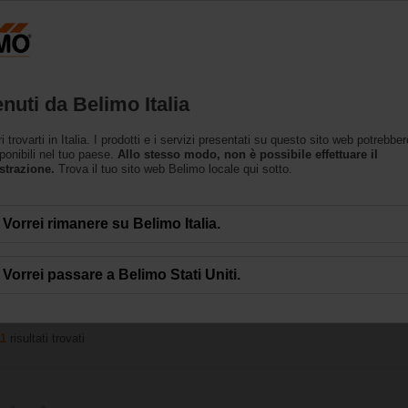
Prodotti
Supporto
L’azienda
nuti da Belimo Italia
trovarti in Italia. I prodotti e i servizi presentati su questo sito web potrebbe
 energia
ponibili nel tuo paese.
Allo stesso modo, non è possibile effettuare il
strazione.
Trova il tuo sito web Belimo locale qui sotto.
tribuzione affidabile dell'energia in un massimo di 12 circuiti di riscaldamen
Vorrei rimanere su Belimo Italia.
dividual zones. Per la motorizzazione di queste valvole è disponibile la gamm
.
Vorrei passare a Belimo Stati Uniti.
11
risultati trovati