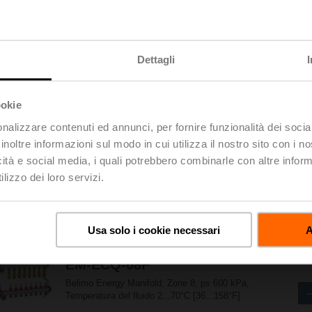
Belimo Energy Manifold, Zone 5, ps 600 kPa,
Temperatura del fluido 2...70°C [36...158°F]
Dettagli
EM-ECQ-06F
Belimo Energy Manifold, Zone 6, ps 600 kPa,
ookie
Temperatura del fluido 2...70°C [36...158°F]
nalizzare contenuti ed annunci, per fornire funzionalità dei socia
inoltre informazioni sul modo in cui utilizza il nostro sito con i 
icità e social media, i quali potrebbero combinarle con altre inform
EM-ECQ-07F
lizzo dei loro servizi.
Belimo Energy Manifold, Zone 7, ps 600 kPa,
Temperatura del fluido 2...70°C [36...158°F]
Usa solo i cookie necessari
A
EM-ECQ-08F
Belimo Energy Manifold, Zone 8, ps 600 kPa,
Temperatura del fluido 2...70°C [36...158°F]