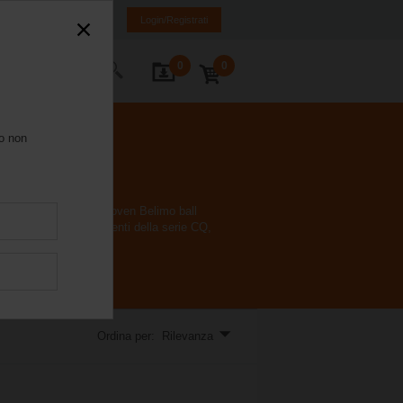
Italia
IT
EN
Login/Registrati
0
0
Contatti
ro non
to o raffreddamento. Proven Belimo ball
a completa di azionamenti della serie CQ,
Ordina per: Rilevanza