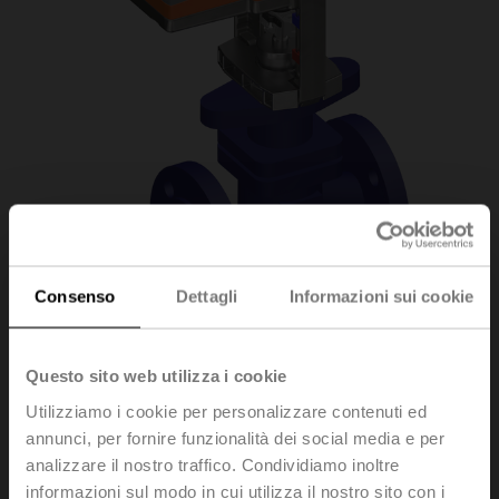
Consenso
Dettagli
Informazioni sui cookie
H6020X6P3-
Questo sito web utilizza i cookie
Utilizziamo i cookie per personalizzare contenuti ed
S2+LV24A-TPC
annunci, per fornire funzionalità dei social media e per
analizzare il nostro traffico. Condividiamo inoltre
informazioni sul modo in cui utilizza il nostro sito con i
Valvola a globo, 2-vie, DN 20, Flange, PN 25, ps