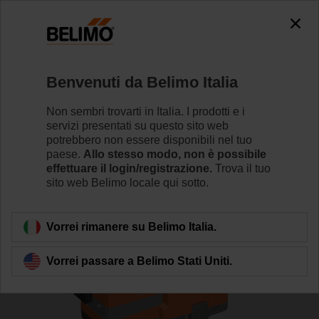
0
0
Home
Valvole di regolazione
Valvole a globo
Benvenuti da Belimo Italia
H6020X6P3-S2+LV24A-TPC
Non sembri trovarti in Italia. I prodotti e i
servizi presentati su questo sito web
potrebbero non essere disponibili nel tuo
paese.
Allo stesso modo, non è possibile
Per saperne di più
effettuare il login/registrazione.
Trova il tuo
sito web Belimo locale qui sotto.
Torna alla categoria di prodotti
Vorrei rimanere su Belimo Italia.
Vorrei passare a Belimo Stati Uniti.