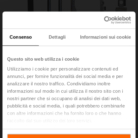
Consenso
Dettagli
Informazioni sui cookie
Questo sito web utilizza i cookie
Utilizziamo i cookie per personalizzare contenuti ed
annunci, per fornire funzionalità dei social media e per
analizzare il nostro traffico. Condividiamo inoltre
ZSN-B
informazioni sul modo in cui utilizza il nostro sito con i
nostri partner che si occupano di analisi dei dati web,
pubblicità e social media, i quali potrebbero combinarle
Staffa per SN2-C7 per BFL, BFN, BFA, BEN, BEE
con altre informazioni che ha fornito loro o che hanno
Prezzo di listino
65,10 EUR
raccolto dal suo utilizzo dei loro servizi.
Aggiungi al
carrello