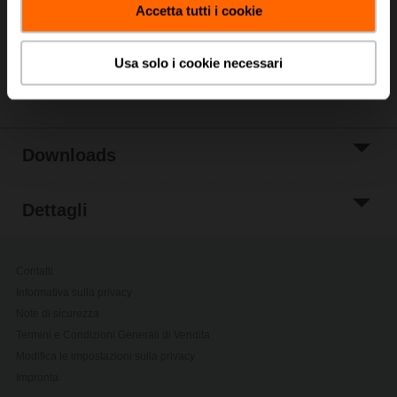
Accetta tutti i cookie
Aggiungi a Lista
di Progetto
Usa solo i cookie necessari
Condividi
Downloads
Dettagli
Contatti
Informativa sulla privacy
Note di sicurezza
Termini e Condizioni Generali di Vendita
Modifica le impostazioni sulla privacy
Impronta